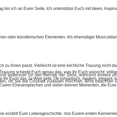
in ich an Eurer Seite. Ich unterstütze Euch mit Ideen, Inspira
hen oder künstlerischen Elementen. Als ehemaliger Musicaldar
zu ihnen passt. Vielleicht ist eine kirchliche Trauung nicht das
 Trauung schenkt Euch genau das, was Ihr Euch wünscht: völlige
ind essenziell für den Betrieb der Seite, während andere u
wo Ihr Euch das Ja-Wort gebt. Ob romantisch, modern, elegant, 
den, ob Sie die Cookies zulassen möchten. Bitte beachten S
len, Eurem Eheversprechen und vielen kleinen Momenten, die Eu
 Sie erzählt Eure Liebesgeschichte. Von Eurem ersten Kennenle