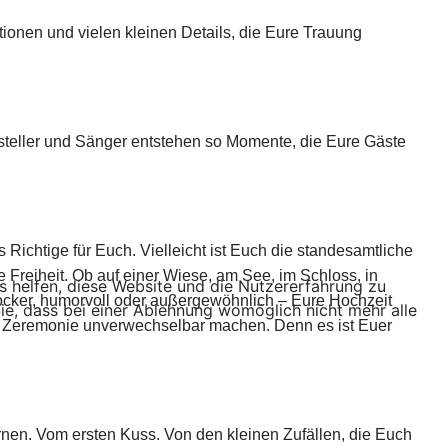
tionen und vielen kleinen Details, die Eure Trauung
steller und Sänger entstehen so Momente, die Eure Gäste
 Richtige für Euch. Vielleicht ist Euch die standesamtliche
 Freiheit. Ob auf einer Wiese, am See, im Schloss, in
ns helfen, diese Website und die Nutzererfahrung zu
locker, humorvoll oder außergewöhnlich – Eure Hochzeit
ie, dass bei einer Ablehnung womöglich nicht mehr alle
re Zeremonie unverwechselbar machen. Denn es ist Euer
rnen. Vom ersten Kuss. Von den kleinen Zufällen, die Euch