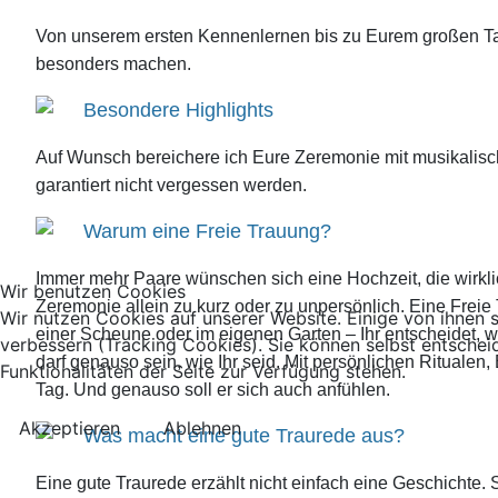
Von unserem ersten Kennenlernen bis zu Eurem großen Tag b
besonders machen.
Besondere Highlights
Auf Wunsch bereichere ich Eure Zeremonie mit musikalisc
garantiert nicht vergessen werden.
Warum eine Freie Trauung?
Immer mehr Paare wünschen sich eine Hochzeit, die wirklich 
Wir benutzen Cookies
Zeremonie allein zu kurz oder zu unpersönlich. Eine Freie
Wir nutzen Cookies auf unserer Website. Einige von ihnen s
einer Scheune oder im eigenen Garten – Ihr entscheidet, 
verbessern (Tracking Cookies). Sie können selbst entschei
darf genauso sein, wie Ihr seid. Mit persönlichen Ritua
Funktionalitäten der Seite zur Verfügung stehen.
Tag. Und genauso soll er sich auch anfühlen.
Akzeptieren
Ablehnen
Was macht eine gute Traurede aus?
Eine gute Traurede erzählt nicht einfach eine Geschichte.