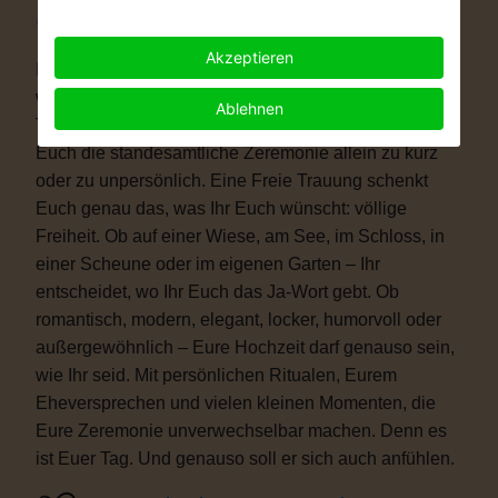
Warum eine Freie Trauung?
Akzeptieren
Immer mehr Paare wünschen sich eine Hochzeit, die
wirklich zu ihnen passt. Vielleicht ist eine kirchliche
Ablehnen
Trauung nicht das Richtige für Euch. Vielleicht ist
Euch die standesamtliche Zeremonie allein zu kurz
oder zu unpersönlich. Eine Freie Trauung schenkt
Euch genau das, was Ihr Euch wünscht: völlige
Freiheit. Ob auf einer Wiese, am See, im Schloss, in
einer Scheune oder im eigenen Garten – Ihr
entscheidet, wo Ihr Euch das Ja-Wort gebt. Ob
romantisch, modern, elegant, locker, humorvoll oder
außergewöhnlich – Eure Hochzeit darf genauso sein,
wie Ihr seid. Mit persönlichen Ritualen, Eurem
Eheversprechen und vielen kleinen Momenten, die
Eure Zeremonie unverwechselbar machen. Denn es
ist Euer Tag. Und genauso soll er sich auch anfühlen.