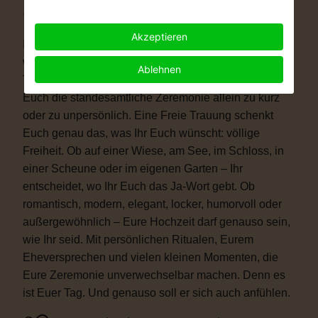
Warum eine Freie Trauung?
Akzeptieren
Immer mehr Paare wünschen sich eine Hochzeit, die
wirklich zu ihnen passt. Vielleicht ist eine kirchliche
Ablehnen
Trauung nicht das Richtige für Euch. Vielleicht ist
Euch die standesamtliche Zeremonie allein zu kurz
oder zu unpersönlich. Eine Freie Trauung schenkt
Euch genau das, was Ihr Euch wünscht: völlige
Freiheit. Ob auf einer Wiese, am See, im Schloss, in
einer Scheune oder im eigenen Garten – Ihr
entscheidet, wo Ihr Euch das Ja-Wort gebt. Ob
romantisch, modern, elegant, locker, humorvoll oder
außergewöhnlich – Eure Hochzeit darf genauso sein,
wie Ihr seid. Mit persönlichen Ritualen, Eurem
Eheversprechen und vielen kleinen Momenten, die
Eure Zeremonie unverwechselbar machen. Denn es
ist Euer Tag. Und genauso soll er sich auch anfühlen.