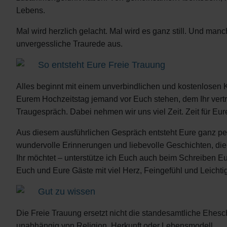
Lebens.
Mal wird herzlich gelacht. Mal wird es ganz still. Und m
unvergessliche Traurede aus.
So entsteht Eure Freie Trauung
Alles beginnt mit einem unverbindlichen und kostenlosen 
Eurem Hochzeitstag jemand vor Euch stehen, dem Ihr vertra
Traugespräch. Dabei nehmen wir uns viel Zeit. Zeit für Eur
Aus diesem ausführlichen Gespräch entsteht Eure ganz per
wundervolle Erinnerungen und liebevolle Geschichten, d
Ihr möchtet – unterstütze ich Euch auch beim Schreiben E
Euch und Eure Gäste mit viel Herz, Feingefühl und Leicht
Gut zu wissen
Die Freie Trauung ersetzt nicht die standesamtliche Ehesch
unabhängig von Religion, Herkunft oder Lebensmodell.