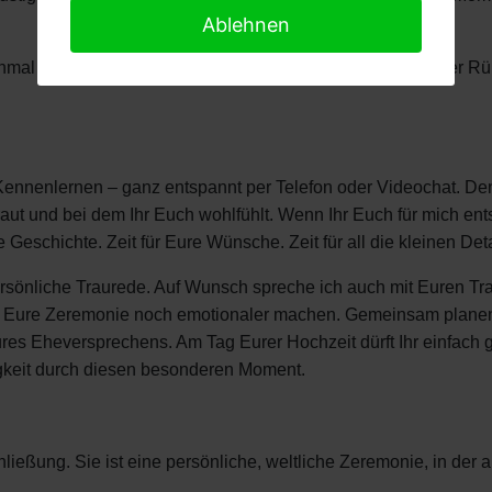
Ablehnen
anchmal braucht man einen kleinen Moment, um die Tränen der 
Kennenlernen – ganz entspannt per Telefon oder Videochat. Denn
ut und bei dem Ihr Euch wohlfühlt. Wenn Ihr Euch für mich ent
e Geschichte. Zeit für Eure Wünsche. Zeit für all die kleinen D
sönliche Traurede. Auf Wunsch spreche ich auch mit Euren Tra
ie Eure Zeremonie noch emotionaler machen. Gemeinsam plane
ures Eheversprechens. Am Tag Eurer Hochzeit dürft Ihr einfac
igkeit durch diesen besonderen Moment.
ließung. Sie ist eine persönliche, weltliche Zeremonie, in der a