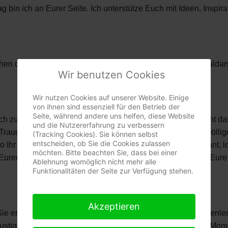
in ich an Eurer Seite. Ich unterstütze Euch mit Ideen, Inspira
hen oder künstlerischen Elementen. Als ehemaliger Musicaldar
Wir benutzen Cookies
Wir nutzen Cookies auf unserer Website. Einige
von ihnen sind essenziell für den Betrieb der
Seite, während andere uns helfen, diese Website
zu ihnen passt. Vielleicht ist eine kirchliche Trauung nicht das
und die Nutzererfahrung zu verbessern
 Trauung schenkt Euch genau das, was Ihr Euch wünscht: völlige
(Tracking Cookies). Sie können selbst
entscheiden, ob Sie die Cookies zulassen
wo Ihr Euch das Ja-Wort gebt. Ob romantisch, modern, elegant, 
möchten. Bitte beachten Sie, dass bei einer
len, Eurem Eheversprechen und vielen kleinen Momenten, die Eu
Ablehnung womöglich nicht mehr alle
Funktionalitäten der Seite zur Verfügung stehen.
Akzeptieren
 Sie erzählt Eure Liebesgeschichte. Von Eurem ersten Kennenle
igen Anekdoten, besonderen Erinnerungen und all den Momente