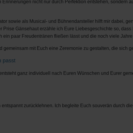
n Erinnerungen nicht nur durch Perfektion entstehen, sondern 
or sowie als Musical- und Bühnendarsteller hilft mir dabei, g
r Prise Gänsehaut erzähle ich Eure Liebesgeschichte so, dass
ch ein paar Freudentränen fließen lässt und die noch viele Jahr
 gemeinsam mit Euch eine Zeremonie zu gestalten, die sich gena
h passt
 entsteht ganz individuell nach Euren Wünschen und Eurer gem
entspannt zurücklehnen. Ich begleite Euch souverän durch die