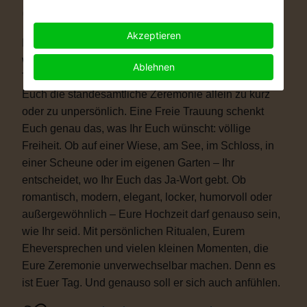
Warum eine Freie Trauung?
Akzeptieren
Immer mehr Paare wünschen sich eine Hochzeit, die
wirklich zu ihnen passt. Vielleicht ist eine kirchliche
Ablehnen
Trauung nicht das Richtige für Euch. Vielleicht ist
Euch die standesamtliche Zeremonie allein zu kurz
oder zu unpersönlich. Eine Freie Trauung schenkt
Euch genau das, was Ihr Euch wünscht: völlige
Freiheit. Ob auf einer Wiese, am See, im Schloss, in
einer Scheune oder im eigenen Garten – Ihr
entscheidet, wo Ihr Euch das Ja-Wort gebt. Ob
romantisch, modern, elegant, locker, humorvoll oder
außergewöhnlich – Eure Hochzeit darf genauso sein,
wie Ihr seid. Mit persönlichen Ritualen, Eurem
Eheversprechen und vielen kleinen Momenten, die
Eure Zeremonie unverwechselbar machen. Denn es
ist Euer Tag. Und genauso soll er sich auch anfühlen.