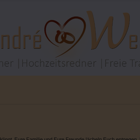
rklingt. Eure Familie und Eure Freunde lächeln Euch entgegen. I