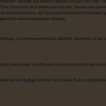
sönliche Traurede. Auf Wunsch spreche ich auch mit Euren Tra
ie Eure Zeremonie noch emotionaler machen. Gemeinsam plane
ures Eheversprechens. Am Tag Eurer Hochzeit dürft Ihr einfac
igkeit durch diesen besonderen Moment.
ließung. Sie ist eine persönliche, weltliche Zeremonie, in der a
Gäste zum Lachen, zum Staunen und wahrscheinlich auch zu ei
reibt mir eine
E-Mail
. Ich freue mich darauf, Eure Liebesgeschi