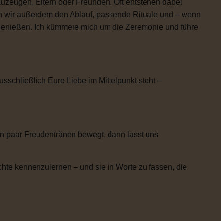
uzeugen, Eltern oder Freunden. Oft entstehen dabei
n wir außerdem den Ablauf, passende Rituale und – wenn
h genießen. Ich kümmere mich um die Zeremonie und führe
usschließlich Eure Liebe im Mittelpunkt steht –
n paar Freudentränen bewegt, dann lasst uns
chte kennenzulernen – und sie in Worte zu fassen, die