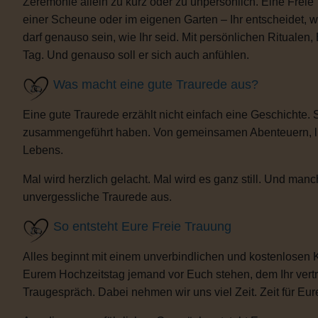
Zeremonie allein zu kurz oder zu unpersönlich. Eine Freie
einer Scheune oder im eigenen Garten – Ihr entscheidet, 
darf genauso sein, wie Ihr seid. Mit persönlichen Ritua
Tag. Und genauso soll er sich auch anfühlen.
Was macht eine gute Traurede aus?
Eine gute Traurede erzählt nicht einfach eine Geschichte.
zusammengeführt haben. Von gemeinsamen Abenteuern, lust
Lebens.
Mal wird herzlich gelacht. Mal wird es ganz still. Und m
unvergessliche Traurede aus.
So entsteht Eure Freie Trauung
Alles beginnt mit einem unverbindlichen und kostenlosen 
Eurem Hochzeitstag jemand vor Euch stehen, dem Ihr vertra
Traugespräch. Dabei nehmen wir uns viel Zeit. Zeit für Eur