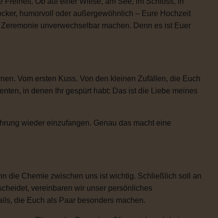
 Freiheit. Ob auf einer Wiese, am See, im Schloss, in
locker, humorvoll oder außergewöhnlich – Eure Hochzeit
re Zeremonie unverwechselbar machen. Denn es ist Euer
rnen. Vom ersten Kuss. Von den kleinen Zufällen, die Euch
n, in denen Ihr gespürt habt: Das ist die Liebe meines
Rührung wieder einzufangen. Genau das macht eine
 die Chemie zwischen uns ist wichtig. Schließlich soll an
scheidet, vereinbaren wir unser persönliches
etails, die Euch als Paar besonders machen.