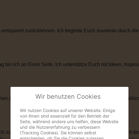
entspannt zurücklehnen. Ich begleite Euch souverän durch die
in ich an Eurer Seite. Ich unterstütze Euch mit Ideen, Inspira
Wir benutzen Cookies
hen oder künstlerischen Elementen. Als ehemaliger Musicaldar
Wir nutzen Cookies auf unserer Website. Einige
von ihnen sind essenziell für den Betrieb der
Seite, während andere uns helfen, diese Website
und die Nutzererfahrung zu verbessern
zu ihnen passt. Vielleicht ist eine kirchliche Trauung nicht das
(Tracking Cookies). Sie können selbst
entscheiden, ob Sie die Cookies zulassen