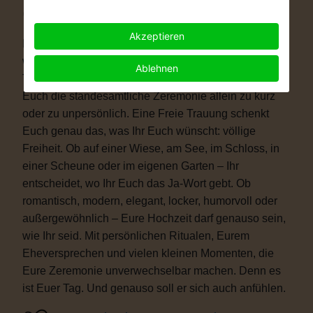
Warum eine Freie Trauung?
Akzeptieren
Immer mehr Paare wünschen sich eine Hochzeit, die
wirklich zu ihnen passt. Vielleicht ist eine kirchliche
Ablehnen
Trauung nicht das Richtige für Euch. Vielleicht ist
Euch die standesamtliche Zeremonie allein zu kurz
oder zu unpersönlich. Eine Freie Trauung schenkt
Euch genau das, was Ihr Euch wünscht: völlige
Freiheit. Ob auf einer Wiese, am See, im Schloss, in
einer Scheune oder im eigenen Garten – Ihr
entscheidet, wo Ihr Euch das Ja-Wort gebt. Ob
romantisch, modern, elegant, locker, humorvoll oder
außergewöhnlich – Eure Hochzeit darf genauso sein,
wie Ihr seid. Mit persönlichen Ritualen, Eurem
Eheversprechen und vielen kleinen Momenten, die
Eure Zeremonie unverwechselbar machen. Denn es
ist Euer Tag. Und genauso soll er sich auch anfühlen.