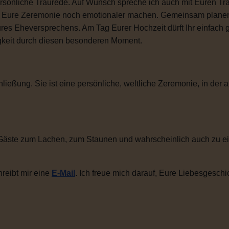
sönliche Traurede. Auf Wunsch spreche ich auch mit Euren Tra
ie Eure Zeremonie noch emotionaler machen. Gemeinsam plane
ures Eheversprechens. Am Tag Eurer Hochzeit dürft Ihr einfac
igkeit durch diesen besonderen Moment.
ließung. Sie ist eine persönliche, weltliche Zeremonie, in der a
Gäste zum Lachen, zum Staunen und wahrscheinlich auch zu ei
reibt mir eine
E-Mail
. Ich freue mich darauf, Eure Liebesgeschi