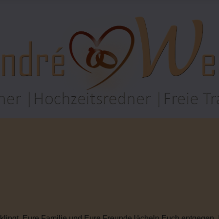
rklingt. Eure Familie und Eure Freunde lächeln Euch entgegen. I