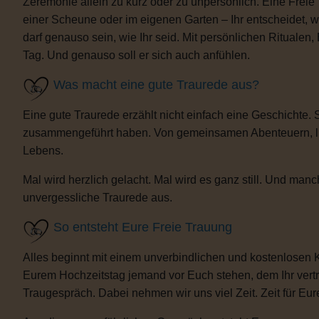
Zeremonie allein zu kurz oder zu unpersönlich. Eine Freie
einer Scheune oder im eigenen Garten – Ihr entscheidet, 
darf genauso sein, wie Ihr seid. Mit persönlichen Ritua
Tag. Und genauso soll er sich auch anfühlen.
Was macht eine gute Traurede aus?
Eine gute Traurede erzählt nicht einfach eine Geschichte.
zusammengeführt haben. Von gemeinsamen Abenteuern, lust
Lebens.
Mal wird herzlich gelacht. Mal wird es ganz still. Und m
unvergessliche Traurede aus.
So entsteht Eure Freie Trauung
Alles beginnt mit einem unverbindlichen und kostenlosen 
Eurem Hochzeitstag jemand vor Euch stehen, dem Ihr vertra
Traugespräch. Dabei nehmen wir uns viel Zeit. Zeit für Eur