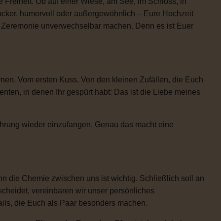
 Freiheit. Ob auf einer Wiese, am See, im Schloss, in
locker, humorvoll oder außergewöhnlich – Eure Hochzeit
re Zeremonie unverwechselbar machen. Denn es ist Euer
rnen. Vom ersten Kuss. Von den kleinen Zufällen, die Euch
n, in denen Ihr gespürt habt: Das ist die Liebe meines
Rührung wieder einzufangen. Genau das macht eine
 die Chemie zwischen uns ist wichtig. Schließlich soll an
scheidet, vereinbaren wir unser persönliches
etails, die Euch als Paar besonders machen.