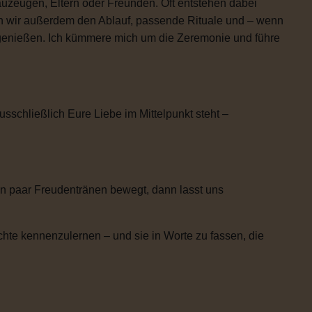
uzeugen, Eltern oder Freunden. Oft entstehen dabei
n wir außerdem den Ablauf, passende Rituale und – wenn
h genießen. Ich kümmere mich um die Zeremonie und führe
usschließlich Eure Liebe im Mittelpunkt steht –
n paar Freudentränen bewegt, dann lasst uns
chte kennenzulernen – und sie in Worte zu fassen, die