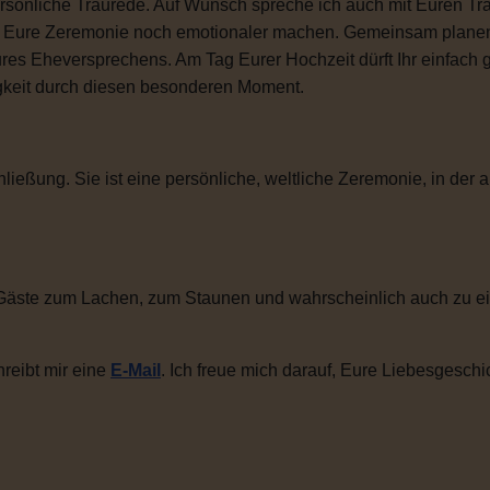
sönliche Traurede. Auf Wunsch spreche ich auch mit Euren Tra
ie Eure Zeremonie noch emotionaler machen. Gemeinsam plane
ures Eheversprechens. Am Tag Eurer Hochzeit dürft Ihr einfac
igkeit durch diesen besonderen Moment.
ließung. Sie ist eine persönliche, weltliche Zeremonie, in der a
Gäste zum Lachen, zum Staunen und wahrscheinlich auch zu ei
reibt mir eine
E-Mail
. Ich freue mich darauf, Eure Liebesgeschi