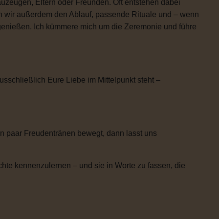
uzeugen, Eltern oder Freunden. Oft entstehen dabei
n wir außerdem den Ablauf, passende Rituale und – wenn
h genießen. Ich kümmere mich um die Zeremonie und führe
usschließlich Eure Liebe im Mittelpunkt steht –
n paar Freudentränen bewegt, dann lasst uns
chte kennenzulernen – und sie in Worte zu fassen, die