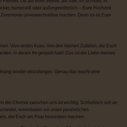
 Freiheit. Ob auf einer Wiese, am See, im Schloss, in
locker, humorvoll oder außergewöhnlich – Eure Hochzeit
re Zeremonie unverwechselbar machen. Denn es ist Euer
rnen. Vom ersten Kuss. Von den kleinen Zufällen, die Euch
n, in denen Ihr gespürt habt: Das ist die Liebe meines
Rührung wieder einzufangen. Genau das macht eine
 die Chemie zwischen uns ist wichtig. Schließlich soll an
scheidet, vereinbaren wir unser persönliches
etails, die Euch als Paar besonders machen.