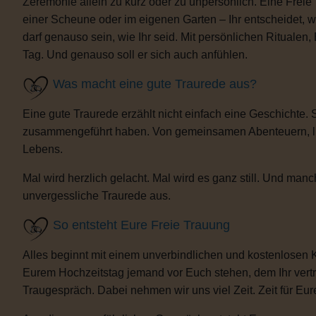
Zeremonie allein zu kurz oder zu unpersönlich. Eine Freie
einer Scheune oder im eigenen Garten – Ihr entscheidet, 
darf genauso sein, wie Ihr seid. Mit persönlichen Ritua
Tag. Und genauso soll er sich auch anfühlen.
Was macht eine gute Traurede aus?
Eine gute Traurede erzählt nicht einfach eine Geschichte.
zusammengeführt haben. Von gemeinsamen Abenteuern, lust
Lebens.
Mal wird herzlich gelacht. Mal wird es ganz still. Und m
unvergessliche Traurede aus.
So entsteht Eure Freie Trauung
Alles beginnt mit einem unverbindlichen und kostenlosen 
Eurem Hochzeitstag jemand vor Euch stehen, dem Ihr vertra
Traugespräch. Dabei nehmen wir uns viel Zeit. Zeit für Eur