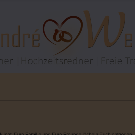
rklingt. Eure Familie und Eure Freunde lächeln Euch entgegen. I