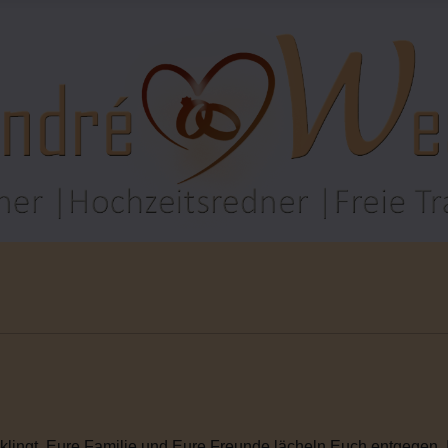
rklingt. Eure Familie und Eure Freunde lächeln Euch entgegen. I