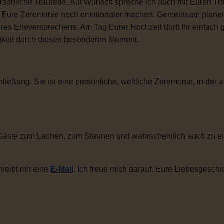
sönliche Traurede. Auf Wunsch spreche ich auch mit Euren Tra
ie Eure Zeremonie noch emotionaler machen. Gemeinsam plane
ures Eheversprechens. Am Tag Eurer Hochzeit dürft Ihr einfac
igkeit durch diesen besonderen Moment.
ließung. Sie ist eine persönliche, weltliche Zeremonie, in der a
Gäste zum Lachen, zum Staunen und wahrscheinlich auch zu ei
reibt mir eine
E-Mail
. Ich freue mich darauf, Eure Liebesgeschi