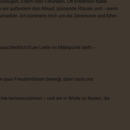
uzeugen, Eltern oder Freunden. Oft entstehen dabei
n wir außerdem den Ablauf, passende Rituale und – wenn
h genießen. Ich kümmere mich um die Zeremonie und führe
usschließlich Eure Liebe im Mittelpunkt steht –
n paar Freudentränen bewegt, dann lasst uns
chte kennenzulernen – und sie in Worte zu fassen, die