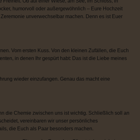
 Freiheit. Ob auf einer Wiese, am See, im Schloss, in
locker, humorvoll oder außergewöhnlich – Eure Hochzeit
re Zeremonie unverwechselbar machen. Denn es ist Euer
rnen. Vom ersten Kuss. Von den kleinen Zufällen, die Euch
n, in denen Ihr gespürt habt: Das ist die Liebe meines
Rührung wieder einzufangen. Genau das macht eine
 die Chemie zwischen uns ist wichtig. Schließlich soll an
scheidet, vereinbaren wir unser persönliches
etails, die Euch als Paar besonders machen.