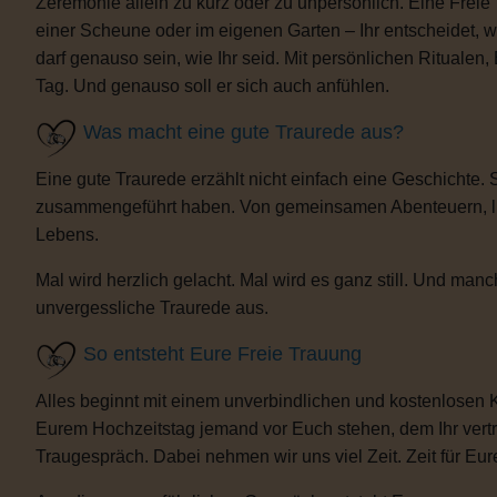
Zeremonie allein zu kurz oder zu unpersönlich. Eine Freie
einer Scheune oder im eigenen Garten – Ihr entscheidet, 
darf genauso sein, wie Ihr seid. Mit persönlichen Ritua
Tag. Und genauso soll er sich auch anfühlen.
Was macht eine gute Traurede aus?
Eine gute Traurede erzählt nicht einfach eine Geschichte.
zusammengeführt haben. Von gemeinsamen Abenteuern, lust
Lebens.
Mal wird herzlich gelacht. Mal wird es ganz still. Und m
unvergessliche Traurede aus.
So entsteht Eure Freie Trauung
Alles beginnt mit einem unverbindlichen und kostenlosen 
Eurem Hochzeitstag jemand vor Euch stehen, dem Ihr vertra
Traugespräch. Dabei nehmen wir uns viel Zeit. Zeit für Eur