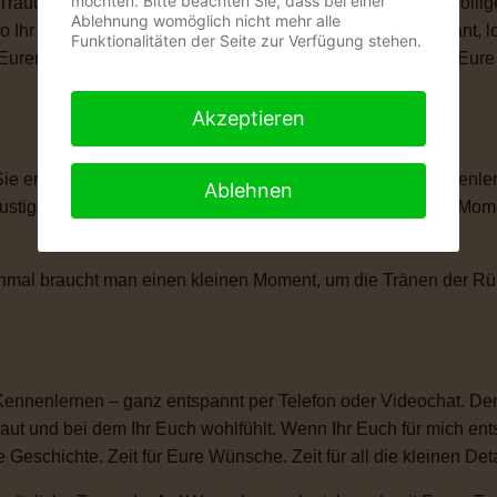
möchten. Bitte beachten Sie, dass bei einer
 Trauung schenkt Euch genau das, was Ihr Euch wünscht: völlige
Ablehnung womöglich nicht mehr alle
wo Ihr Euch das Ja-Wort gebt. Ob romantisch, modern, elegant, 
Funktionalitäten der Seite zur Verfügung stehen.
len, Eurem Eheversprechen und vielen kleinen Momenten, die Eu
Akzeptieren
 Sie erzählt Eure Liebesgeschichte. Von Eurem ersten Kennenle
Ablehnen
igen Anekdoten, besonderen Erinnerungen und all den Momente
anchmal braucht man einen kleinen Moment, um die Tränen der 
Kennenlernen – ganz entspannt per Telefon oder Videochat. Denn
ut und bei dem Ihr Euch wohlfühlt. Wenn Ihr Euch für mich ent
e Geschichte. Zeit für Eure Wünsche. Zeit für all die kleinen D