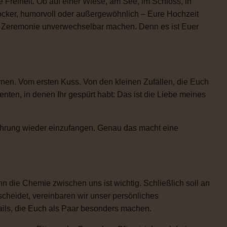
 Freiheit. Ob auf einer Wiese, am See, im Schloss, in
locker, humorvoll oder außergewöhnlich – Eure Hochzeit
re Zeremonie unverwechselbar machen. Denn es ist Euer
rnen. Vom ersten Kuss. Von den kleinen Zufällen, die Euch
n, in denen Ihr gespürt habt: Das ist die Liebe meines
Rührung wieder einzufangen. Genau das macht eine
 die Chemie zwischen uns ist wichtig. Schließlich soll an
scheidet, vereinbaren wir unser persönliches
etails, die Euch als Paar besonders machen.