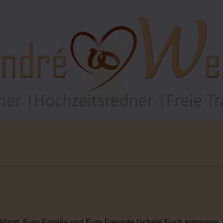
rklingt. Eure Familie und Eure Freunde lächeln Euch entgegen. I