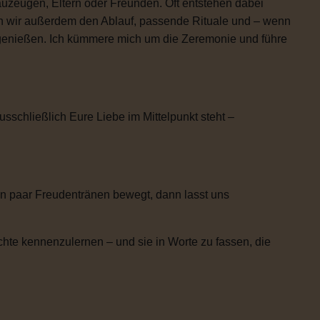
uzeugen, Eltern oder Freunden. Oft entstehen dabei
n wir außerdem den Ablauf, passende Rituale und – wenn
h genießen. Ich kümmere mich um die Zeremonie und führe
usschließlich Eure Liebe im Mittelpunkt steht –
n paar Freudentränen bewegt, dann lasst uns
chte kennenzulernen – und sie in Worte zu fassen, die