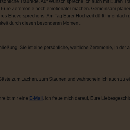
sönliche Traurede. Auf Wunsch spreche ich auch mit Euren Tra
ie Eure Zeremonie noch emotionaler machen. Gemeinsam plane
ures Eheversprechens. Am Tag Eurer Hochzeit dürft Ihr einfac
igkeit durch diesen besonderen Moment.
ließung. Sie ist eine persönliche, weltliche Zeremonie, in der a
Gäste zum Lachen, zum Staunen und wahrscheinlich auch zu ei
reibt mir eine
E-Mail
. Ich freue mich darauf, Eure Liebesgeschi