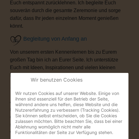
Euch entspannt zurücklehnen. Ich begleite Euch
souverän durch die gesamte Zeremonie und sorge
dafür, dass Ihr jeden einzelnen Moment genießen
könnt.
Begleitung von Anfang an
Von unserem ersten Kennenlernen bis zu Eurem
großen Tag bin ich an Eurer Seite. Ich unterstütze
Euch mit Ideen, Inspirationen und vielen kleinen
Details, die Eure Trauung besonders machen.
Wir benutzen Cookies
Besondere Highlights
Wir nutzen Cookies auf unserer Website. Einige von
ihnen sind essenziell für den Betrieb der Seite,
Auf Wunsch bereichere ich Eure Zeremonie mit
während andere uns helfen, diese Website und die
musikalischen oder künstlerischen Elementen. Als
Nutzererfahrung zu verbessern (Tracking Cookies).
Sie können selbst entscheiden, ob Sie die Cookies
ehemaliger Musicaldarsteller und Sänger entstehen
zulassen möchten. Bitte beachten Sie, dass bei einer
so Momente, die Eure Gäste garantiert nicht
Ablehnung womöglich nicht mehr alle
Funktionalitäten der Seite zur Verfügung stehen.
vergessen werden.