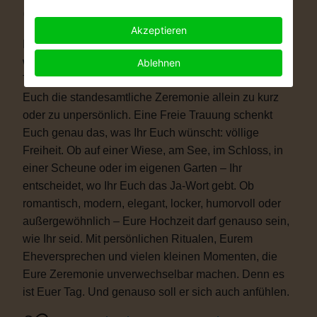
Warum eine Freie Trauung?
Akzeptieren
Immer mehr Paare wünschen sich eine Hochzeit, die
wirklich zu ihnen passt. Vielleicht ist eine kirchliche
Ablehnen
Trauung nicht das Richtige für Euch. Vielleicht ist
Euch die standesamtliche Zeremonie allein zu kurz
oder zu unpersönlich. Eine Freie Trauung schenkt
Euch genau das, was Ihr Euch wünscht: völlige
Freiheit. Ob auf einer Wiese, am See, im Schloss, in
einer Scheune oder im eigenen Garten – Ihr
entscheidet, wo Ihr Euch das Ja-Wort gebt. Ob
romantisch, modern, elegant, locker, humorvoll oder
außergewöhnlich – Eure Hochzeit darf genauso sein,
wie Ihr seid. Mit persönlichen Ritualen, Eurem
Eheversprechen und vielen kleinen Momenten, die
Eure Zeremonie unverwechselbar machen. Denn es
ist Euer Tag. Und genauso soll er sich auch anfühlen.