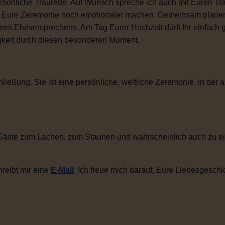
sönliche Traurede. Auf Wunsch spreche ich auch mit Euren Tra
ie Eure Zeremonie noch emotionaler machen. Gemeinsam plane
ures Eheversprechens. Am Tag Eurer Hochzeit dürft Ihr einfac
igkeit durch diesen besonderen Moment.
ließung. Sie ist eine persönliche, weltliche Zeremonie, in der a
Gäste zum Lachen, zum Staunen und wahrscheinlich auch zu ei
reibt mir eine
E-Mail
. Ich freue mich darauf, Eure Liebesgeschi