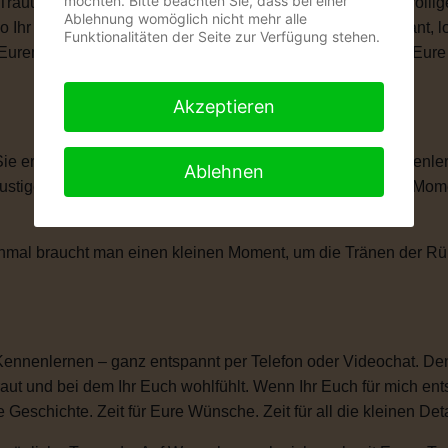
möchten. Bitte beachten Sie, dass bei einer
 Trauung schenkt Euch genau das, was Ihr Euch wünscht: völlige
Ablehnung womöglich nicht mehr alle
wo Ihr Euch das Ja-Wort gebt. Ob romantisch, modern, elegant, 
Funktionalitäten der Seite zur Verfügung stehen.
len, Eurem Eheversprechen und vielen kleinen Momenten, die Eu
Akzeptieren
 Sie erzählt Eure Liebesgeschichte. Von Eurem ersten Kennenle
Ablehnen
igen Anekdoten, besonderen Erinnerungen und all den Momente
anchmal braucht man einen kleinen Moment, um die Tränen der 
Kennenlernen – ganz entspannt per Telefon oder Videochat. Denn
ut und bei dem Ihr Euch wohlfühlt. Wenn Ihr Euch für mich ent
e Geschichte. Zeit für Eure Wünsche. Zeit für all die kleinen D