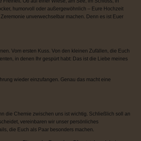
 Freiheit. Ob auf einer Wiese, am See, im Schloss, in
locker, humorvoll oder außergewöhnlich – Eure Hochzeit
re Zeremonie unverwechselbar machen. Denn es ist Euer
rnen. Vom ersten Kuss. Von den kleinen Zufällen, die Euch
n, in denen Ihr gespürt habt: Das ist die Liebe meines
Rührung wieder einzufangen. Genau das macht eine
 die Chemie zwischen uns ist wichtig. Schließlich soll an
scheidet, vereinbaren wir unser persönliches
etails, die Euch als Paar besonders machen.