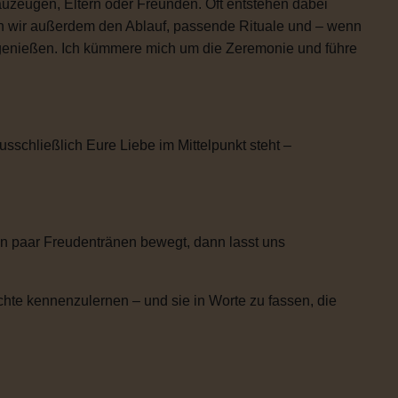
uzeugen, Eltern oder Freunden. Oft entstehen dabei
n wir außerdem den Ablauf, passende Rituale und – wenn
h genießen. Ich kümmere mich um die Zeremonie und führe
usschließlich Eure Liebe im Mittelpunkt steht –
n paar Freudentränen bewegt, dann lasst uns
chte kennenzulernen – und sie in Worte zu fassen, die