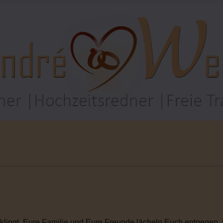
rklingt. Eure Familie und Eure Freunde lächeln Euch entgegen. I