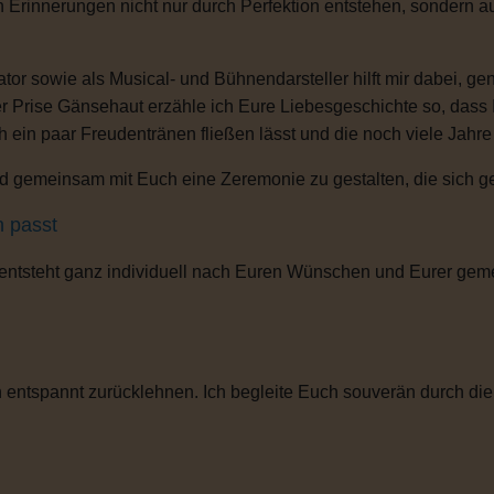
n Erinnerungen nicht nur durch Perfektion entstehen, sondern 
or sowie als Musical- und Bühnendarsteller hilft mir dabei, g
r Prise Gänsehaut erzähle ich Eure Liebesgeschichte so, dass
ch ein paar Freudentränen fließen lässt und die noch viele Jahr
 gemeinsam mit Euch eine Zeremonie zu gestalten, die sich gena
h passt
 entsteht ganz individuell nach Euren Wünschen und Eurer gem
entspannt zurücklehnen. Ich begleite Euch souverän durch die