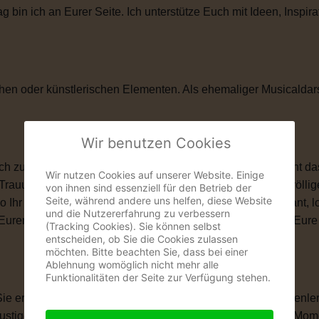
in ich an Eurer Seite. Ich unterstütze Euch mit Ideen, Inspira
hen oder künstlerischen Elementen. Als ehemaliger Musicaldar
Wir benutzen Cookies
zu ihnen passt. Vielleicht ist eine kirchliche Trauung nicht das
Wir nutzen Cookies auf unserer Website. Einige
 Trauung schenkt Euch genau das, was Ihr Euch wünscht: völlige
von ihnen sind essenziell für den Betrieb der
Seite, während andere uns helfen, diese Website
wo Ihr Euch das Ja-Wort gebt. Ob romantisch, modern, elegant, 
und die Nutzererfahrung zu verbessern
len, Eurem Eheversprechen und vielen kleinen Momenten, die Eu
(Tracking Cookies). Sie können selbst
entscheiden, ob Sie die Cookies zulassen
möchten. Bitte beachten Sie, dass bei einer
Ablehnung womöglich nicht mehr alle
Funktionalitäten der Seite zur Verfügung stehen.
 Sie erzählt Eure Liebesgeschichte. Von Eurem ersten Kennenle
igen Anekdoten, besonderen Erinnerungen und all den Momente