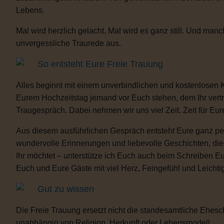
Lebens.
Mal wird herzlich gelacht. Mal wird es ganz still. Und m
unvergessliche Traurede aus.
So entsteht Eure Freie Trauung
Alles beginnt mit einem unverbindlichen und kostenlosen 
Eurem Hochzeitstag jemand vor Euch stehen, dem Ihr vertra
Traugespräch. Dabei nehmen wir uns viel Zeit. Zeit für Eur
Aus diesem ausführlichen Gespräch entsteht Eure ganz per
wundervolle Erinnerungen und liebevolle Geschichten, d
Ihr möchtet – unterstütze ich Euch auch beim Schreiben E
Euch und Eure Gäste mit viel Herz, Feingefühl und Leicht
Gut zu wissen
Die Freie Trauung ersetzt nicht die standesamtliche Ehesch
unabhängig von Religion, Herkunft oder Lebensmodell.