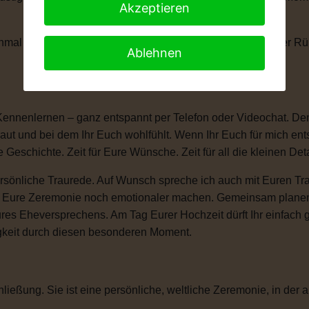
Akzeptieren
anchmal braucht man einen kleinen Moment, um die Tränen der 
Ablehnen
Kennenlernen – ganz entspannt per Telefon oder Videochat. Denn
ut und bei dem Ihr Euch wohlfühlt. Wenn Ihr Euch für mich ent
e Geschichte. Zeit für Eure Wünsche. Zeit für all die kleinen D
sönliche Traurede. Auf Wunsch spreche ich auch mit Euren Tra
ie Eure Zeremonie noch emotionaler machen. Gemeinsam plane
ures Eheversprechens. Am Tag Eurer Hochzeit dürft Ihr einfac
igkeit durch diesen besonderen Moment.
ließung. Sie ist eine persönliche, weltliche Zeremonie, in der a