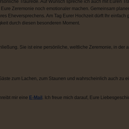
sönliche Traurede. Auf Wunsch spreche ich auch mit Euren Tra
ie Eure Zeremonie noch emotionaler machen. Gemeinsam plane
ures Eheversprechens. Am Tag Eurer Hochzeit dürft Ihr einfac
igkeit durch diesen besonderen Moment.
ließung. Sie ist eine persönliche, weltliche Zeremonie, in der a
Gäste zum Lachen, zum Staunen und wahrscheinlich auch zu ei
reibt mir eine
E-Mail
. Ich freue mich darauf, Eure Liebesgeschi