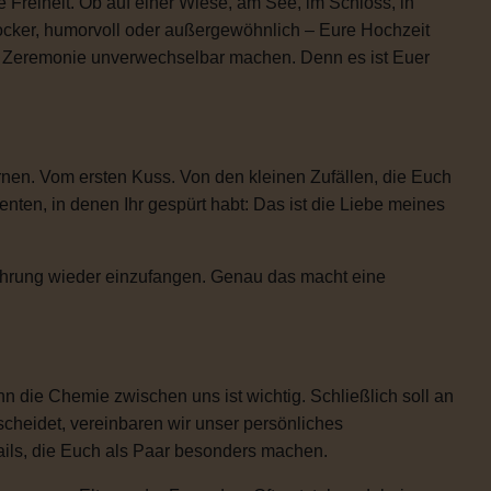
 Freiheit. Ob auf einer Wiese, am See, im Schloss, in
locker, humorvoll oder außergewöhnlich – Eure Hochzeit
re Zeremonie unverwechselbar machen. Denn es ist Euer
rnen. Vom ersten Kuss. Von den kleinen Zufällen, die Euch
n, in denen Ihr gespürt habt: Das ist die Liebe meines
Rührung wieder einzufangen. Genau das macht eine
 die Chemie zwischen uns ist wichtig. Schließlich soll an
scheidet, vereinbaren wir unser persönliches
etails, die Euch als Paar besonders machen.