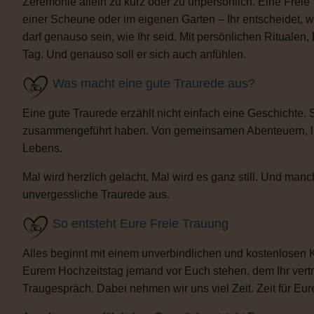
Zeremonie allein zu kurz oder zu unpersönlich. Eine Freie
einer Scheune oder im eigenen Garten – Ihr entscheidet, 
darf genauso sein, wie Ihr seid. Mit persönlichen Ritua
Tag. Und genauso soll er sich auch anfühlen.
Was macht eine gute Traurede aus?
Eine gute Traurede erzählt nicht einfach eine Geschichte.
zusammengeführt haben. Von gemeinsamen Abenteuern, lust
Lebens.
Mal wird herzlich gelacht. Mal wird es ganz still. Und m
unvergessliche Traurede aus.
So entsteht Eure Freie Trauung
Alles beginnt mit einem unverbindlichen und kostenlosen 
Eurem Hochzeitstag jemand vor Euch stehen, dem Ihr vertra
Traugespräch. Dabei nehmen wir uns viel Zeit. Zeit für Eur