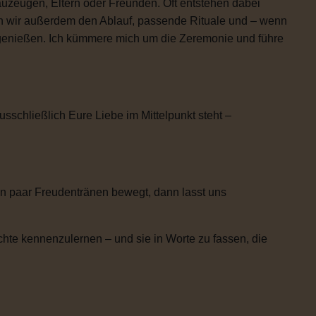
uzeugen, Eltern oder Freunden. Oft entstehen dabei
n wir außerdem den Ablauf, passende Rituale und – wenn
h genießen. Ich kümmere mich um die Zeremonie und führe
usschließlich Eure Liebe im Mittelpunkt steht –
n paar Freudentränen bewegt, dann lasst uns
chte kennenzulernen – und sie in Worte zu fassen, die