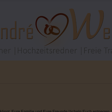
rklingt. Eure Familie und Eure Freunde lächeln Euch entgegen. I