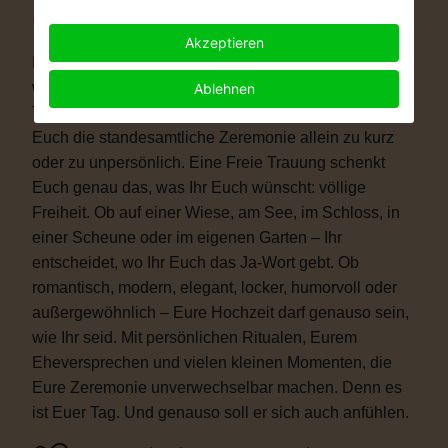
Warum eine Freie Trauung?
Akzeptieren
Immer mehr Paare wünschen sich eine Hochzeit, die
wirklich zu ihnen passt. Vielleicht ist eine kirchliche
Ablehnen
Trauung nicht das Richtige für Euch. Vielleicht ist
Euch die standesamtliche Zeremonie allein zu kurz
oder zu unpersönlich. Eine Freie Trauung schenkt
Euch genau das, was Ihr Euch wünscht: völlige
Freiheit. Ob auf einer Wiese, am See, im Schloss, in
einer Scheune oder im eigenen Garten – Ihr
entscheidet, wo Ihr Euch das Ja-Wort gebt. Ob
romantisch, modern, elegant, locker, humorvoll oder
außergewöhnlich – Eure Hochzeit darf genauso sein,
wie Ihr seid. Mit persönlichen Ritualen, Eurem
Eheversprechen und vielen kleinen Momenten, die
Eure Zeremonie unverwechselbar machen. Denn es
ist Euer Tag. Und genauso soll er sich auch anfühlen.