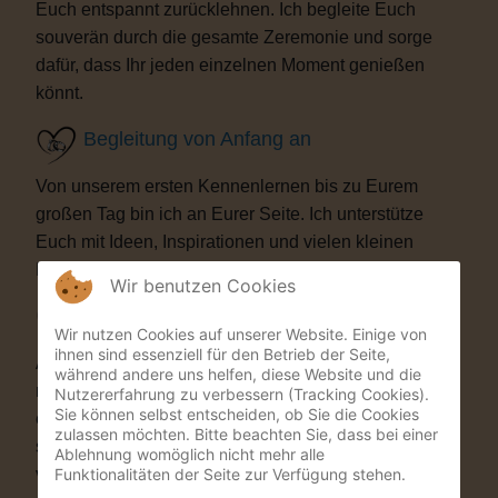
Euch entspannt zurücklehnen. Ich begleite Euch
souverän durch die gesamte Zeremonie und sorge
dafür, dass Ihr jeden einzelnen Moment genießen
könnt.
Begleitung von Anfang an
Von unserem ersten Kennenlernen bis zu Eurem
großen Tag bin ich an Eurer Seite. Ich unterstütze
Euch mit Ideen, Inspirationen und vielen kleinen
Details, die Eure Trauung besonders machen.
Wir benutzen Cookies
Besondere Highlights
Wir nutzen Cookies auf unserer Website. Einige von
ihnen sind essenziell für den Betrieb der Seite,
Auf Wunsch bereichere ich Eure Zeremonie mit
während andere uns helfen, diese Website und die
musikalischen oder künstlerischen Elementen. Als
Nutzererfahrung zu verbessern (Tracking Cookies).
Sie können selbst entscheiden, ob Sie die Cookies
ehemaliger Musicaldarsteller und Sänger entstehen
zulassen möchten. Bitte beachten Sie, dass bei einer
so Momente, die Eure Gäste garantiert nicht
Ablehnung womöglich nicht mehr alle
Funktionalitäten der Seite zur Verfügung stehen.
vergessen werden.