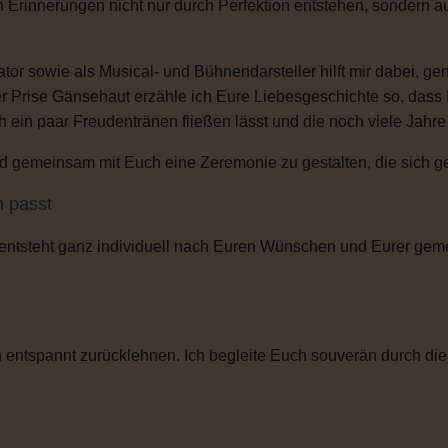
n Erinnerungen nicht nur durch Perfektion entstehen, sondern 
or sowie als Musical- und Bühnendarsteller hilft mir dabei, g
r Prise Gänsehaut erzähle ich Eure Liebesgeschichte so, dass
ch ein paar Freudentränen fließen lässt und die noch viele Jahr
 gemeinsam mit Euch eine Zeremonie zu gestalten, die sich gena
h passt
 entsteht ganz individuell nach Euren Wünschen und Eurer gem
entspannt zurücklehnen. Ich begleite Euch souverän durch die