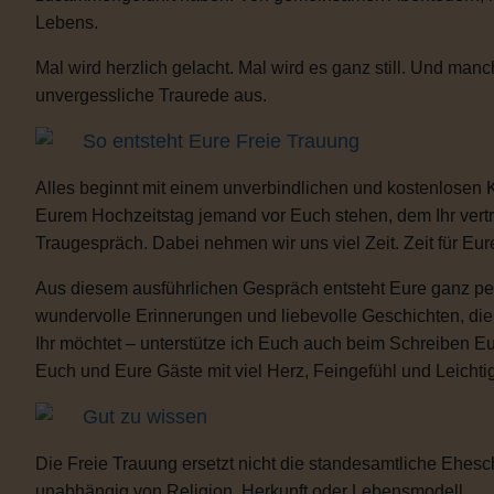
Lebens.
Mal wird herzlich gelacht. Mal wird es ganz still. Und m
unvergessliche Traurede aus.
So entsteht Eure Freie Trauung
Alles beginnt mit einem unverbindlichen und kostenlosen 
Eurem Hochzeitstag jemand vor Euch stehen, dem Ihr vertra
Traugespräch. Dabei nehmen wir uns viel Zeit. Zeit für Eur
Aus diesem ausführlichen Gespräch entsteht Eure ganz per
wundervolle Erinnerungen und liebevolle Geschichten, d
Ihr möchtet – unterstütze ich Euch auch beim Schreiben E
Euch und Eure Gäste mit viel Herz, Feingefühl und Leicht
Gut zu wissen
Die Freie Trauung ersetzt nicht die standesamtliche Ehesch
unabhängig von Religion, Herkunft oder Lebensmodell.