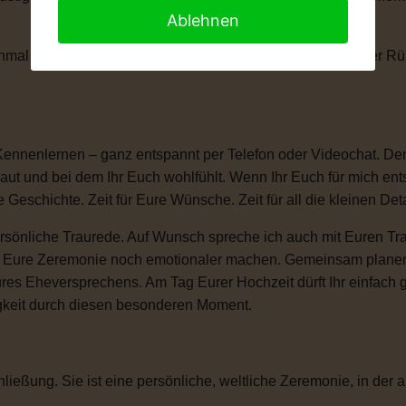
Ablehnen
anchmal braucht man einen kleinen Moment, um die Tränen der 
Kennenlernen – ganz entspannt per Telefon oder Videochat. Denn
ut und bei dem Ihr Euch wohlfühlt. Wenn Ihr Euch für mich ent
e Geschichte. Zeit für Eure Wünsche. Zeit für all die kleinen D
sönliche Traurede. Auf Wunsch spreche ich auch mit Euren Tra
ie Eure Zeremonie noch emotionaler machen. Gemeinsam plane
ures Eheversprechens. Am Tag Eurer Hochzeit dürft Ihr einfac
igkeit durch diesen besonderen Moment.
ließung. Sie ist eine persönliche, weltliche Zeremonie, in der a