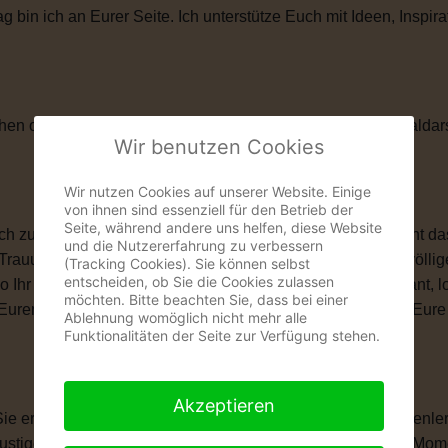
in ich an Eurer Seite. Ich unterstütze Euch mit Ideen, Inspira
hen oder künstlerischen Elementen. Als ehemaliger Musicaldar
Wir benutzen Cookies
Wir nutzen Cookies auf unserer Website. Einige
von ihnen sind essenziell für den Betrieb der
Seite, während andere uns helfen, diese Website
zu ihnen passt. Vielleicht ist eine kirchliche Trauung nicht das
und die Nutzererfahrung zu verbessern
 Trauung schenkt Euch genau das, was Ihr Euch wünscht: völlige
(Tracking Cookies). Sie können selbst
entscheiden, ob Sie die Cookies zulassen
wo Ihr Euch das Ja-Wort gebt. Ob romantisch, modern, elegant, 
möchten. Bitte beachten Sie, dass bei einer
len, Eurem Eheversprechen und vielen kleinen Momenten, die Eu
Ablehnung womöglich nicht mehr alle
Funktionalitäten der Seite zur Verfügung stehen.
Akzeptieren
 Sie erzählt Eure Liebesgeschichte. Von Eurem ersten Kennenle
igen Anekdoten, besonderen Erinnerungen und all den Momente