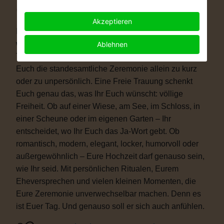
Warum eine Freie Trauung?
Akzeptieren
Immer mehr Paare wünschen sich eine Hochzeit, die
wirklich zu ihnen passt. Vielleicht ist eine kirchliche
Ablehnen
Trauung nicht das Richtige für Euch. Vielleicht ist
Euch die standesamtliche Zeremonie allein zu kurz
oder zu unpersönlich. Eine Freie Trauung schenkt
Euch genau das, was Ihr Euch wünscht: völlige
Freiheit. Ob auf einer Wiese, am See, im Schloss, in
einer Scheune oder im eigenen Garten – Ihr
entscheidet, wo Ihr Euch das Ja-Wort gebt. Ob
romantisch, modern, elegant, locker, humorvoll oder
außergewöhnlich – Eure Hochzeit darf genauso sein,
wie Ihr seid. Mit persönlichen Ritualen, Eurem
Eheversprechen und vielen kleinen Momenten, die
Eure Zeremonie unverwechselbar machen. Denn es
ist Euer Tag. Und genauso soll er sich auch anfühlen.