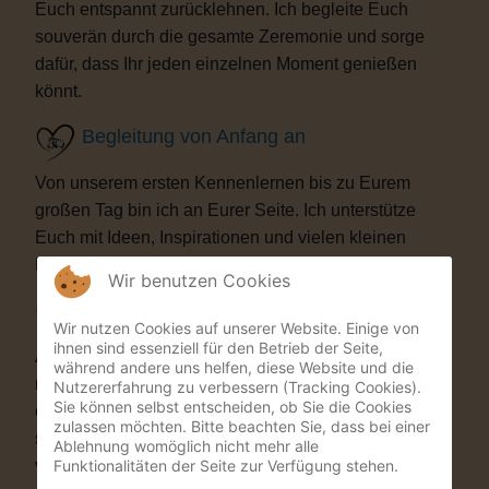
Euch entspannt zurücklehnen. Ich begleite Euch
souverän durch die gesamte Zeremonie und sorge
dafür, dass Ihr jeden einzelnen Moment genießen
könnt.
Begleitung von Anfang an
Von unserem ersten Kennenlernen bis zu Eurem
großen Tag bin ich an Eurer Seite. Ich unterstütze
Euch mit Ideen, Inspirationen und vielen kleinen
Details, die Eure Trauung besonders machen.
Wir benutzen Cookies
Besondere Highlights
Wir nutzen Cookies auf unserer Website. Einige von
ihnen sind essenziell für den Betrieb der Seite,
Auf Wunsch bereichere ich Eure Zeremonie mit
während andere uns helfen, diese Website und die
musikalischen oder künstlerischen Elementen. Als
Nutzererfahrung zu verbessern (Tracking Cookies).
Sie können selbst entscheiden, ob Sie die Cookies
ehemaliger Musicaldarsteller und Sänger entstehen
zulassen möchten. Bitte beachten Sie, dass bei einer
so Momente, die Eure Gäste garantiert nicht
Ablehnung womöglich nicht mehr alle
Funktionalitäten der Seite zur Verfügung stehen.
vergessen werden.