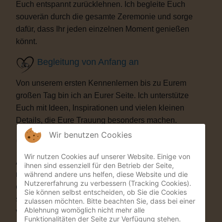
Euch entspannt zurücklehnen. Ich begleite Euch
souverän durch die gesamte Zeremonie und sorge
dafür, dass Ihr jeden einzelnen Moment genießen
könnt.
Begleitung von Anfang an
Von unserem ersten Kennenlernen bis zu Eurem
großen Tag bin ich an Eurer Seite. Ich unterstütze
Euch mit Ideen, Inspirationen und vielen kleinen
Details, die Eure Trauung besonders machen.
Wir benutzen Cookies
Besondere Highlights
Wir nutzen Cookies auf unserer Website. Einige von
Auf Wunsch bereichere ich Eure Zeremonie mit
ihnen sind essenziell für den Betrieb der Seite,
während andere uns helfen, diese Website und die
musikalischen oder künstlerischen Elementen. Als
Nutzererfahrung zu verbessern (Tracking Cookies).
ehemaliger Musicaldarsteller und Sänger entstehen
Sie können selbst entscheiden, ob Sie die Cookies
so Momente, die Eure Gäste garantiert nicht
zulassen möchten. Bitte beachten Sie, dass bei einer
Ablehnung womöglich nicht mehr alle
vergessen werden.
Funktionalitäten der Seite zur Verfügung stehen.