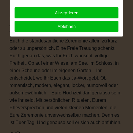
Warum eine Freie Trauung?
Akzeptieren
Immer mehr Paare wünschen sich eine Hochzeit, die
wirklich zu ihnen passt. Vielleicht ist eine kirchliche
Ablehnen
Trauung nicht das Richtige für Euch. Vielleicht ist
Euch die standesamtliche Zeremonie allein zu kurz
oder zu unpersönlich. Eine Freie Trauung schenkt
Euch genau das, was Ihr Euch wünscht: völlige
Freiheit. Ob auf einer Wiese, am See, im Schloss, in
einer Scheune oder im eigenen Garten – Ihr
entscheidet, wo Ihr Euch das Ja-Wort gebt. Ob
romantisch, modern, elegant, locker, humorvoll oder
außergewöhnlich – Eure Hochzeit darf genauso sein,
wie Ihr seid. Mit persönlichen Ritualen, Eurem
Eheversprechen und vielen kleinen Momenten, die
Eure Zeremonie unverwechselbar machen. Denn es
ist Euer Tag. Und genauso soll er sich auch anfühlen.