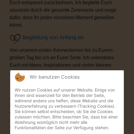
Euch entspannt zurücklehnen. Ich begleite Euch
souverän durch die gesamte Zeremonie und sorge
dafür, dass Ihr jeden einzelnen Moment genießen
könnt.
Begleitung von Anfang an
Von unserem ersten Kennenlernen bis zu Eurem
großen Tag bin ich an Eurer Seite. Ich unterstütze
Euch mit Ideen, Inspirationen und vielen kleinen
Details, die Eure Trauung besonders machen.
Wir benutzen Cookies
Besondere Highlights
Wir nutzen Cookies auf unserer Website. Einige von
ihnen sind essenziell für den Betrieb der Seite,
Auf Wunsch bereichere ich Eure Zeremonie mit
während andere uns helfen, diese Website und die
musikalischen oder künstlerischen Elementen. Als
Nutzererfahrung zu verbessern (Tracking Cookies).
Sie können selbst entscheiden, ob Sie die Cookies
ehemaliger Musicaldarsteller und Sänger entstehen
zulassen möchten. Bitte beachten Sie, dass bei einer
so Momente, die Eure Gäste garantiert nicht
Ablehnung womöglich nicht mehr alle
Funktionalitäten der Seite zur Verfügung stehen.
vergessen werden.