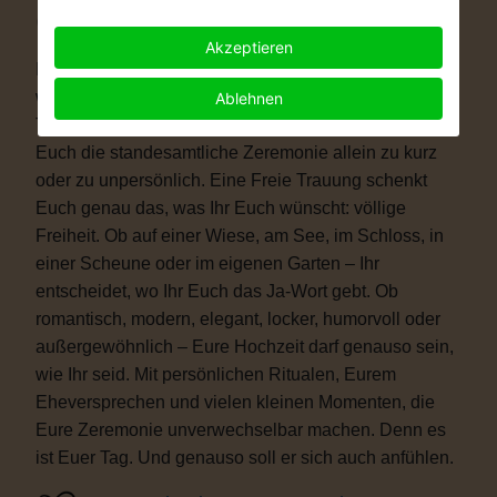
Warum eine Freie Trauung?
Akzeptieren
Immer mehr Paare wünschen sich eine Hochzeit, die
wirklich zu ihnen passt. Vielleicht ist eine kirchliche
Ablehnen
Trauung nicht das Richtige für Euch. Vielleicht ist
Euch die standesamtliche Zeremonie allein zu kurz
oder zu unpersönlich. Eine Freie Trauung schenkt
Euch genau das, was Ihr Euch wünscht: völlige
Freiheit. Ob auf einer Wiese, am See, im Schloss, in
einer Scheune oder im eigenen Garten – Ihr
entscheidet, wo Ihr Euch das Ja-Wort gebt. Ob
romantisch, modern, elegant, locker, humorvoll oder
außergewöhnlich – Eure Hochzeit darf genauso sein,
wie Ihr seid. Mit persönlichen Ritualen, Eurem
Eheversprechen und vielen kleinen Momenten, die
Eure Zeremonie unverwechselbar machen. Denn es
ist Euer Tag. Und genauso soll er sich auch anfühlen.