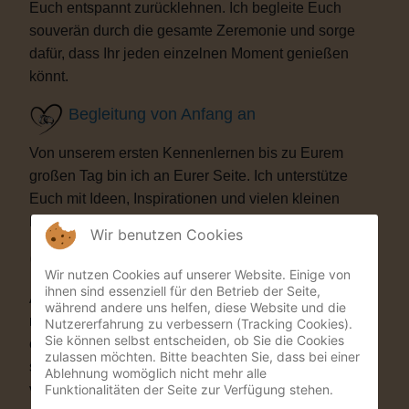
Euch entspannt zurücklehnen. Ich begleite Euch
souverän durch die gesamte Zeremonie und sorge
dafür, dass Ihr jeden einzelnen Moment genießen
könnt.
Begleitung von Anfang an
Von unserem ersten Kennenlernen bis zu Eurem
großen Tag bin ich an Eurer Seite. Ich unterstütze
Euch mit Ideen, Inspirationen und vielen kleinen
Details, die Eure Trauung besonders machen.
Wir benutzen Cookies
Besondere Highlights
Wir nutzen Cookies auf unserer Website. Einige von
ihnen sind essenziell für den Betrieb der Seite,
Auf Wunsch bereichere ich Eure Zeremonie mit
während andere uns helfen, diese Website und die
musikalischen oder künstlerischen Elementen. Als
Nutzererfahrung zu verbessern (Tracking Cookies).
Sie können selbst entscheiden, ob Sie die Cookies
ehemaliger Musicaldarsteller und Sänger entstehen
zulassen möchten. Bitte beachten Sie, dass bei einer
so Momente, die Eure Gäste garantiert nicht
Ablehnung womöglich nicht mehr alle
Funktionalitäten der Seite zur Verfügung stehen.
vergessen werden.