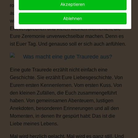
Akzeptieren
romantisch, modern, elegant, locker, humorvoll oder
außergewöhnlich – Eure Hochzeit darf genauso sein,
Ablehnen
wie Ihr seid. Mit persönlichen Ritualen, Eurem
Eheversprechen und vielen kleinen Momenten, die
Eure Zeremonie unverwechselbar machen. Denn es
ist Euer Tag. Und genauso soll er sich auch anfühlen.
Was macht eine gute Traurede aus?
Eine gute Traurede erzählt nicht einfach eine
Geschichte. Sie erzählt Eure Liebesgeschichte. Von
Eurem ersten Kennenlernen. Vom ersten Kuss. Von
den kleinen Zufällen, die Euch zusammengeführt
haben. Von gemeinsamen Abenteuern, lustigen
Anekdoten, besonderen Erinnerungen und all den
Momenten, in denen Ihr gespürt habt: Das ist die
Liebe meines Lebens.
Mal wird herzlich gelacht. Mal wird es ganz still. Und