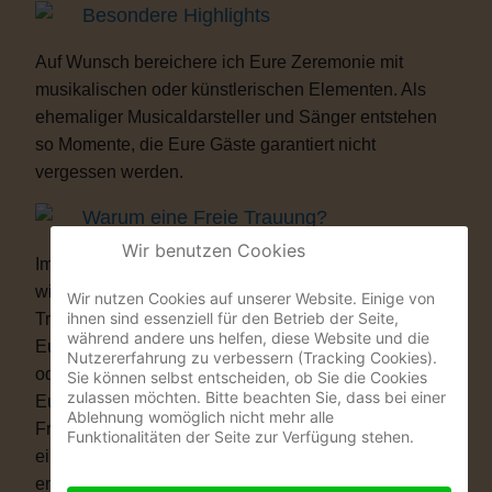
Besondere Highlights
Auf Wunsch bereichere ich Eure Zeremonie mit
musikalischen oder künstlerischen Elementen. Als
ehemaliger Musicaldarsteller und Sänger entstehen
so Momente, die Eure Gäste garantiert nicht
vergessen werden.
Warum eine Freie Trauung?
Wir benutzen Cookies
Immer mehr Paare wünschen sich eine Hochzeit, die
wirklich zu ihnen passt. Vielleicht ist eine kirchliche
Wir nutzen Cookies auf unserer Website. Einige von
ihnen sind essenziell für den Betrieb der Seite,
Trauung nicht das Richtige für Euch. Vielleicht ist
während andere uns helfen, diese Website und die
Euch die standesamtliche Zeremonie allein zu kurz
Nutzererfahrung zu verbessern (Tracking Cookies).
oder zu unpersönlich. Eine Freie Trauung schenkt
Sie können selbst entscheiden, ob Sie die Cookies
zulassen möchten. Bitte beachten Sie, dass bei einer
Euch genau das, was Ihr Euch wünscht: völlige
Ablehnung womöglich nicht mehr alle
Freiheit. Ob auf einer Wiese, am See, im Schloss, in
Funktionalitäten der Seite zur Verfügung stehen.
einer Scheune oder im eigenen Garten – Ihr
entscheidet, wo Ihr Euch das Ja-Wort gebt. Ob