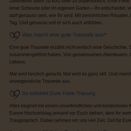
Zeremonie allein zu kurz oder zu unpersönlich. Eine Freie
einer Scheune oder im eigenen Garten – Ihr entscheidet, 
darf genauso sein, wie Ihr seid. Mit persönlichen Ritua
Tag. Und genauso soll er sich auch anfühlen.
Was macht eine gute Traurede aus?
Eine gute Traurede erzählt nicht einfach eine Geschichte.
zusammengeführt haben. Von gemeinsamen Abenteuern, lust
Lebens.
Mal wird herzlich gelacht. Mal wird es ganz still. Und m
unvergessliche Traurede aus.
So entsteht Eure Freie Trauung
Alles beginnt mit einem unverbindlichen und kostenlosen 
Eurem Hochzeitstag jemand vor Euch stehen, dem Ihr vertra
Traugespräch. Dabei nehmen wir uns viel Zeit. Zeit für Eur