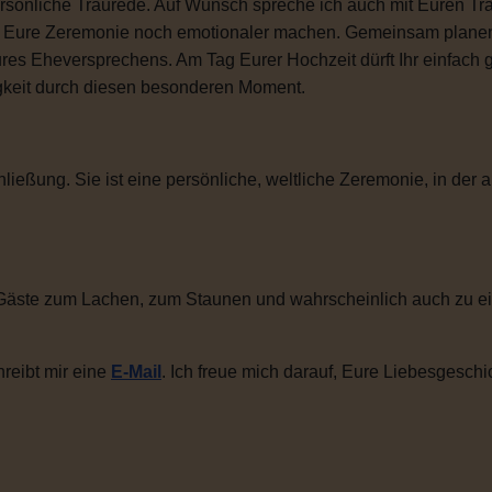
sönliche Traurede. Auf Wunsch spreche ich auch mit Euren Tra
ie Eure Zeremonie noch emotionaler machen. Gemeinsam plane
ures Eheversprechens. Am Tag Eurer Hochzeit dürft Ihr einfac
igkeit durch diesen besonderen Moment.
ließung. Sie ist eine persönliche, weltliche Zeremonie, in der a
Gäste zum Lachen, zum Staunen und wahrscheinlich auch zu ei
reibt mir eine
E-Mail
. Ich freue mich darauf, Eure Liebesgeschi