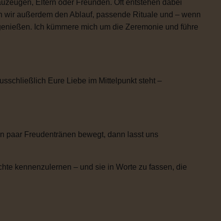
uzeugen, Eltern oder Freunden. Oft entstehen dabei
n wir außerdem den Ablauf, passende Rituale und – wenn
h genießen. Ich kümmere mich um die Zeremonie und führe
usschließlich Eure Liebe im Mittelpunkt steht –
n paar Freudentränen bewegt, dann lasst uns
chte kennenzulernen – und sie in Worte zu fassen, die