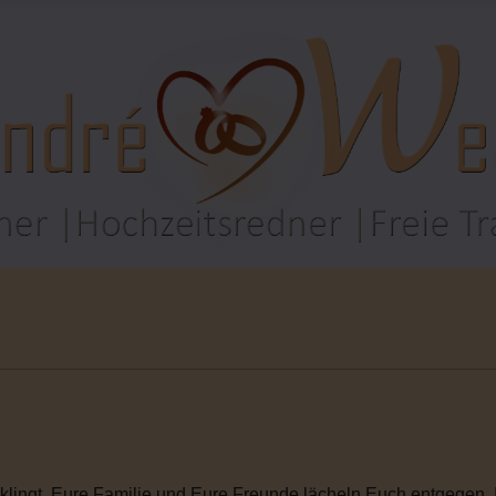
rklingt. Eure Familie und Eure Freunde lächeln Euch entgegen. I