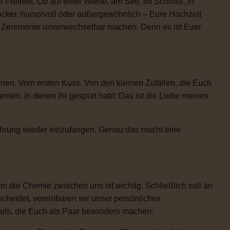
 Freiheit. Ob auf einer Wiese, am See, im Schloss, in
locker, humorvoll oder außergewöhnlich – Eure Hochzeit
re Zeremonie unverwechselbar machen. Denn es ist Euer
rnen. Vom ersten Kuss. Von den kleinen Zufällen, die Euch
n, in denen Ihr gespürt habt: Das ist die Liebe meines
Rührung wieder einzufangen. Genau das macht eine
 die Chemie zwischen uns ist wichtig. Schließlich soll an
scheidet, vereinbaren wir unser persönliches
etails, die Euch als Paar besonders machen.