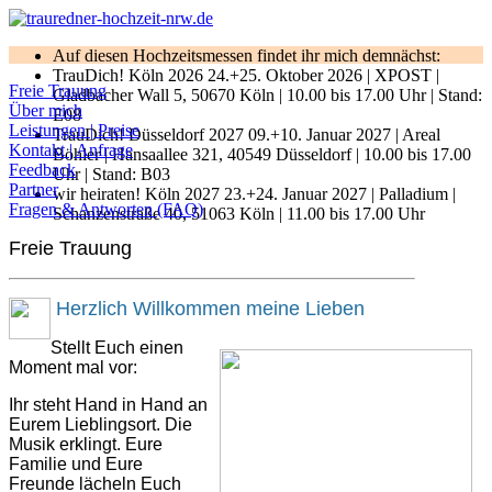
Auf diesen Hochzeitsmessen findet ihr mich demnächst:
TrauDich! Köln 2026 24.+25. Oktober 2026 | XPOST |
Freie Trauung
Gladbacher Wall 5, 50670 Köln | 10.00 bis 17.00 Uhr | Stand:
Über mich
E08
Leistungen | Preise
TrauDich! Düsseldorf 2027 09.+10. Januar 2027 | Areal
Kontakt | Anfrage
Böhler | Hansaallee 321, 40549 Düsseldorf | 10.00 bis 17.00
Feedback
Uhr | Stand: B03
Partner
wir heiraten! Köln 2027 23.+24. Januar 2027 | Palladium |
Fragen & Antworten (FAQ)
Schanzenstraße 40, 51063 Köln | 11.00 bis 17.00 Uhr
Freie Trauung
Herzlich Willkommen meine Lieben
Stellt Euch einen
Moment mal vor:
Ihr steht Hand in Hand an
Eurem Lieblingsort. Die
Musik erklingt. Eure
Familie und Eure
Freunde lächeln Euch