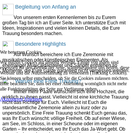
Begleitung von Anfang an
Von unserem ersten Kennenlernen bis zu Eurem
großen Tag bin ich an Eurer Seite. Ich unterstütze Euch mit
Ideen, Inspirationen und vielen kleinen Details, die Eure
Trauung besonders machen.
Besondere Highlights
Wir benutzen Cookies
Auf Wunsch bereichere ich Eure Zeremonie mit
musikalischen oder künstlerischen Elementen. Als
Wir nutzen Cookies auf unserer Website. Einige von ihnen sind
ehemaliger Musicaldarsteller und Sänger entstehen so
essenziell für den Betrieb der Seite, während andere uns helfen, diese
Momente, die Eure Gäste garantiert nicht vergessen werden.
Website und die Nutzererfahrung zu verbessern (Tracking Cookies).
Sie können selbst entscheiden, ob Sie die Cookies zulassen möchten.
Warum eine Freie Trauung?
Bitte beachten Sie, dass bei einer Ablehnung womöglich nicht mehr
alle Funktionalitäten der Seite zur Verfügung stehen.
Immer mehr Paare wünschen sich eine Hochzeit, die
wirklich zu ihnen passt. Vielleicht ist eine kirchliche Trauung
Akzeptieren
Ablehnen
nicht das Richtige für Euch. Vielleicht ist Euch die
standesamtliche Zeremonie allein zu kurz oder zu
unpersönlich. Eine Freie Trauung schenkt Euch genau das,
was Ihr Euch wünscht: völlige Freiheit. Ob auf einer Wiese,
am See, im Schloss, in einer Scheune oder im eigenen
Garten – Ihr entscheidet, wo Ihr Euch das Ja-Wort gebt. Ob