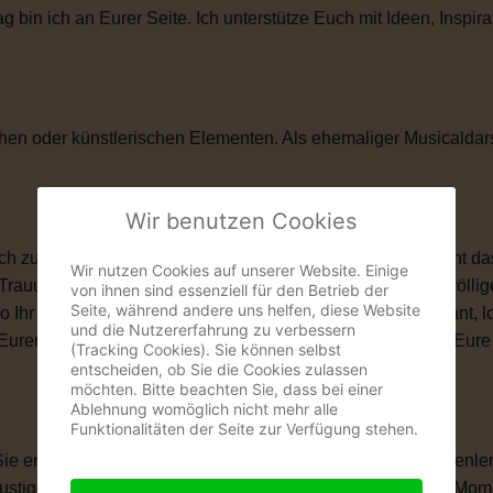
in ich an Eurer Seite. Ich unterstütze Euch mit Ideen, Inspira
hen oder künstlerischen Elementen. Als ehemaliger Musicaldar
Wir benutzen Cookies
zu ihnen passt. Vielleicht ist eine kirchliche Trauung nicht das
Wir nutzen Cookies auf unserer Website. Einige
 Trauung schenkt Euch genau das, was Ihr Euch wünscht: völlige
von ihnen sind essenziell für den Betrieb der
Seite, während andere uns helfen, diese Website
wo Ihr Euch das Ja-Wort gebt. Ob romantisch, modern, elegant, 
und die Nutzererfahrung zu verbessern
len, Eurem Eheversprechen und vielen kleinen Momenten, die Eu
(Tracking Cookies). Sie können selbst
entscheiden, ob Sie die Cookies zulassen
möchten. Bitte beachten Sie, dass bei einer
Ablehnung womöglich nicht mehr alle
Funktionalitäten der Seite zur Verfügung stehen.
 Sie erzählt Eure Liebesgeschichte. Von Eurem ersten Kennenle
igen Anekdoten, besonderen Erinnerungen und all den Momente