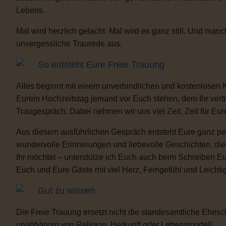
Lebens.
Mal wird herzlich gelacht. Mal wird es ganz still. Und m
unvergessliche Traurede aus.
So entsteht Eure Freie Trauung
Alles beginnt mit einem unverbindlichen und kostenlosen 
Eurem Hochzeitstag jemand vor Euch stehen, dem Ihr vertra
Traugespräch. Dabei nehmen wir uns viel Zeit. Zeit für Eur
Aus diesem ausführlichen Gespräch entsteht Eure ganz per
wundervolle Erinnerungen und liebevolle Geschichten, d
Ihr möchtet – unterstütze ich Euch auch beim Schreiben E
Euch und Eure Gäste mit viel Herz, Feingefühl und Leicht
Gut zu wissen
Die Freie Trauung ersetzt nicht die standesamtliche Ehesch
unabhängig von Religion, Herkunft oder Lebensmodell.