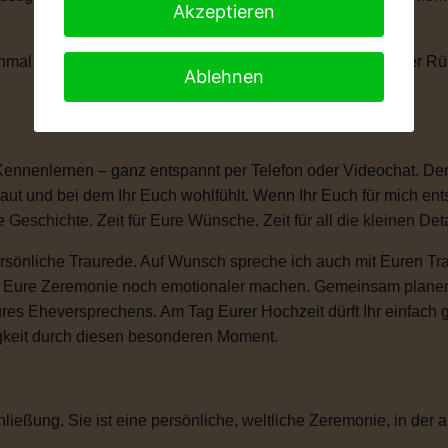
Akzeptieren
anchmal braucht man einen kleinen Moment, um die Tränen der 
Ablehnen
Kennenlernen – ganz entspannt per Telefon oder Videochat. Denn
ut und bei dem Ihr Euch wohlfühlt. Wenn Ihr Euch für mich ent
e Geschichte. Zeit für Eure Wünsche. Zeit für all die kleinen D
sönliche Traurede. Auf Wunsch spreche ich auch mit Euren Tra
ie Eure Zeremonie noch emotionaler machen. Gemeinsam plane
ures Eheversprechens. Am Tag Eurer Hochzeit dürft Ihr einfac
igkeit durch diesen besonderen Moment.
ließung. Sie ist eine persönliche, weltliche Zeremonie, in der a