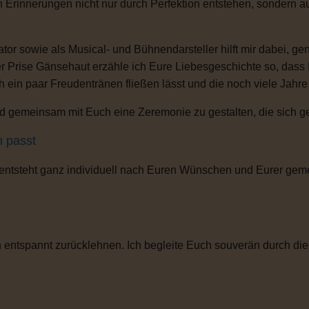
n Erinnerungen nicht nur durch Perfektion entstehen, sondern 
or sowie als Musical- und Bühnendarsteller hilft mir dabei, g
r Prise Gänsehaut erzähle ich Eure Liebesgeschichte so, dass
ch ein paar Freudentränen fließen lässt und die noch viele Jahr
 gemeinsam mit Euch eine Zeremonie zu gestalten, die sich gena
h passt
 entsteht ganz individuell nach Euren Wünschen und Eurer gem
entspannt zurücklehnen. Ich begleite Euch souverän durch die