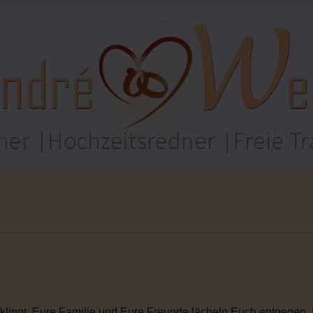
rklingt. Eure Familie und Eure Freunde lächeln Euch entgegen. I