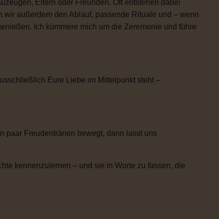
uzeugen, Eltern oder Freunden. Oft entstehen dabei
n wir außerdem den Ablauf, passende Rituale und – wenn
h genießen. Ich kümmere mich um die Zeremonie und führe
usschließlich Eure Liebe im Mittelpunkt steht –
n paar Freudentränen bewegt, dann lasst uns
chte kennenzulernen – und sie in Worte zu fassen, die