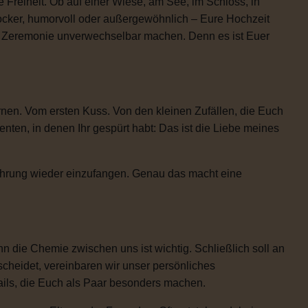
 Freiheit. Ob auf einer Wiese, am See, im Schloss, in
locker, humorvoll oder außergewöhnlich – Eure Hochzeit
re Zeremonie unverwechselbar machen. Denn es ist Euer
rnen. Vom ersten Kuss. Von den kleinen Zufällen, die Euch
n, in denen Ihr gespürt habt: Das ist die Liebe meines
Rührung wieder einzufangen. Genau das macht eine
 die Chemie zwischen uns ist wichtig. Schließlich soll an
scheidet, vereinbaren wir unser persönliches
etails, die Euch als Paar besonders machen.