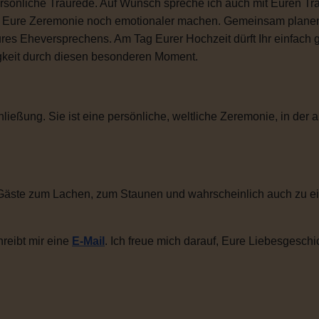
sönliche Traurede. Auf Wunsch spreche ich auch mit Euren Tra
ie Eure Zeremonie noch emotionaler machen. Gemeinsam plane
ures Eheversprechens. Am Tag Eurer Hochzeit dürft Ihr einfac
igkeit durch diesen besonderen Moment.
ließung. Sie ist eine persönliche, weltliche Zeremonie, in der a
Gäste zum Lachen, zum Staunen und wahrscheinlich auch zu ei
reibt mir eine
E-Mail
. Ich freue mich darauf, Eure Liebesgeschi