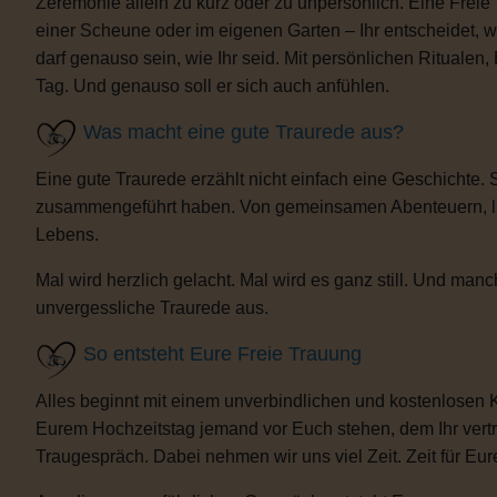
Zeremonie allein zu kurz oder zu unpersönlich. Eine Freie
einer Scheune oder im eigenen Garten – Ihr entscheidet, 
darf genauso sein, wie Ihr seid. Mit persönlichen Ritua
Tag. Und genauso soll er sich auch anfühlen.
Was macht eine gute Traurede aus?
Eine gute Traurede erzählt nicht einfach eine Geschichte.
zusammengeführt haben. Von gemeinsamen Abenteuern, lust
Lebens.
Mal wird herzlich gelacht. Mal wird es ganz still. Und m
unvergessliche Traurede aus.
So entsteht Eure Freie Trauung
Alles beginnt mit einem unverbindlichen und kostenlosen 
Eurem Hochzeitstag jemand vor Euch stehen, dem Ihr vertra
Traugespräch. Dabei nehmen wir uns viel Zeit. Zeit für Eur