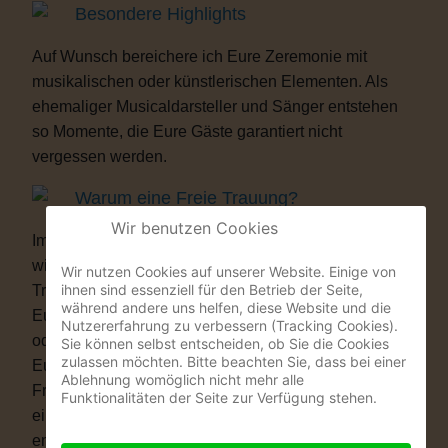
Besondere Highlights
Auf Wunsch bereichere ich Eure Zeremonie mit
musikalischen oder künstlerischen Elementen. Als
ehemaliger Musicaldarsteller und Sänger entstehen
so Momente, die Eure Gäste garantiert nicht
vergessen werden.
Warum eine Freie Trauung?
Wir benutzen Cookies
Immer mehr Paare wünschen sich eine Hochzeit, die
wirklich zu ihnen passt. Vielleicht ist eine kirchliche
Wir nutzen Cookies auf unserer Website. Einige von
ihnen sind essenziell für den Betrieb der Seite,
Trauung nicht das Richtige für Euch. Vielleicht ist
während andere uns helfen, diese Website und die
Euch die standesamtliche Zeremonie allein zu kurz
Nutzererfahrung zu verbessern (Tracking Cookies).
oder zu unpersönlich. Eine Freie Trauung schenkt
Sie können selbst entscheiden, ob Sie die Cookies
zulassen möchten. Bitte beachten Sie, dass bei einer
Euch genau das, was Ihr Euch wünscht: völlige
Ablehnung womöglich nicht mehr alle
Freiheit. Ob auf einer Wiese, am See, im Schloss, in
Funktionalitäten der Seite zur Verfügung stehen.
einer Scheune oder im eigenen Garten – Ihr
entscheidet, wo Ihr Euch das Ja-Wort gebt. Ob