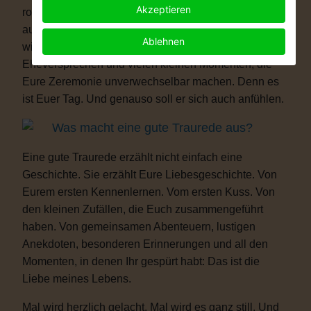
Akzeptieren
romantisch, modern, elegant, locker, humorvoll oder
außergewöhnlich – Eure Hochzeit darf genauso sein,
Ablehnen
wie Ihr seid. Mit persönlichen Ritualen, Eurem
Eheversprechen und vielen kleinen Momenten, die
Eure Zeremonie unverwechselbar machen. Denn es
ist Euer Tag. Und genauso soll er sich auch anfühlen.
Was macht eine gute Traurede aus?
Eine gute Traurede erzählt nicht einfach eine
Geschichte. Sie erzählt Eure Liebesgeschichte. Von
Eurem ersten Kennenlernen. Vom ersten Kuss. Von
den kleinen Zufällen, die Euch zusammengeführt
haben. Von gemeinsamen Abenteuern, lustigen
Anekdoten, besonderen Erinnerungen und all den
Momenten, in denen Ihr gespürt habt: Das ist die
Liebe meines Lebens.
Mal wird herzlich gelacht. Mal wird es ganz still. Und