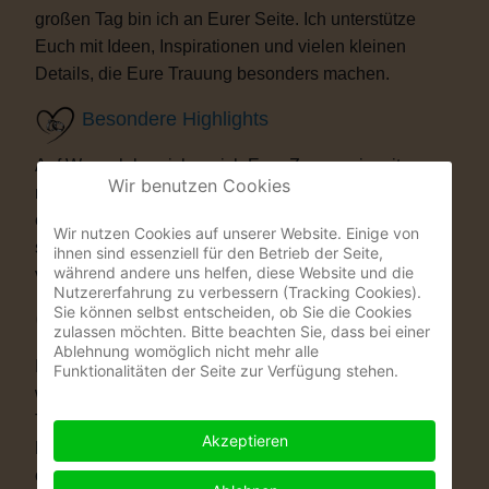
großen Tag bin ich an Eurer Seite. Ich unterstütze
Euch mit Ideen, Inspirationen und vielen kleinen
Details, die Eure Trauung besonders machen.
Besondere Highlights
Auf Wunsch bereichere ich Eure Zeremonie mit
Wir benutzen Cookies
musikalischen oder künstlerischen Elementen. Als
ehemaliger Musicaldarsteller und Sänger entstehen
Wir nutzen Cookies auf unserer Website. Einige von
so Momente, die Eure Gäste garantiert nicht
ihnen sind essenziell für den Betrieb der Seite,
während andere uns helfen, diese Website und die
vergessen werden.
Nutzererfahrung zu verbessern (Tracking Cookies).
Sie können selbst entscheiden, ob Sie die Cookies
Warum eine Freie Trauung?
zulassen möchten. Bitte beachten Sie, dass bei einer
Ablehnung womöglich nicht mehr alle
Immer mehr Paare wünschen sich eine Hochzeit, die
Funktionalitäten der Seite zur Verfügung stehen.
wirklich zu ihnen passt. Vielleicht ist eine kirchliche
Trauung nicht das Richtige für Euch. Vielleicht ist
Akzeptieren
Euch die standesamtliche Zeremonie allein zu kurz
oder zu unpersönlich. Eine Freie Trauung schenkt