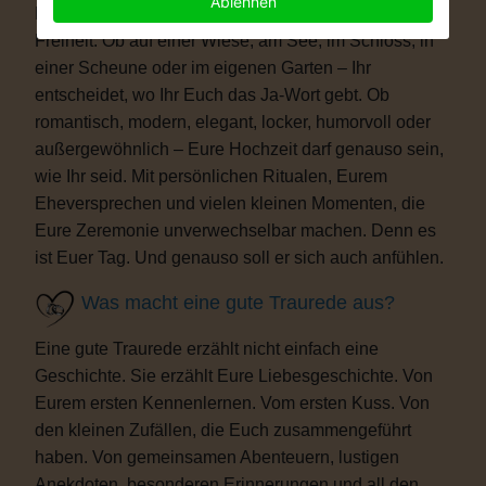
Ablehnen
Euch genau das, was Ihr Euch wünscht: völlige
Freiheit. Ob auf einer Wiese, am See, im Schloss, in
einer Scheune oder im eigenen Garten – Ihr
entscheidet, wo Ihr Euch das Ja-Wort gebt. Ob
romantisch, modern, elegant, locker, humorvoll oder
außergewöhnlich – Eure Hochzeit darf genauso sein,
wie Ihr seid. Mit persönlichen Ritualen, Eurem
Eheversprechen und vielen kleinen Momenten, die
Eure Zeremonie unverwechselbar machen. Denn es
ist Euer Tag. Und genauso soll er sich auch anfühlen.
Was macht eine gute Traurede aus?
Eine gute Traurede erzählt nicht einfach eine
Geschichte. Sie erzählt Eure Liebesgeschichte. Von
Eurem ersten Kennenlernen. Vom ersten Kuss. Von
den kleinen Zufällen, die Euch zusammengeführt
haben. Von gemeinsamen Abenteuern, lustigen
Anekdoten, besonderen Erinnerungen und all den