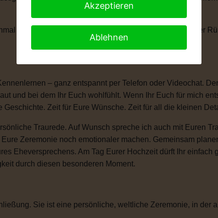
Akzeptieren
anchmal braucht man einen kleinen Moment, um die Tränen der 
Ablehnen
Kennenlernen – ganz entspannt per Telefon oder Videochat. Denn
ut und bei dem Ihr Euch wohlfühlt. Wenn Ihr Euch für mich ent
e Geschichte. Zeit für Eure Wünsche. Zeit für all die kleinen D
sönliche Traurede. Auf Wunsch spreche ich auch mit Euren Tra
ie Eure Zeremonie noch emotionaler machen. Gemeinsam plane
ures Eheversprechens. Am Tag Eurer Hochzeit dürft Ihr einfac
igkeit durch diesen besonderen Moment.
ließung. Sie ist eine persönliche, weltliche Zeremonie, in der a