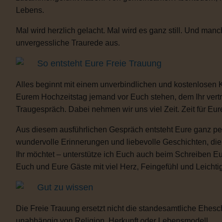
Lebens.
Mal wird herzlich gelacht. Mal wird es ganz still. Und m
unvergessliche Traurede aus.
So entsteht Eure Freie Trauung
Alles beginnt mit einem unverbindlichen und kostenlosen 
Eurem Hochzeitstag jemand vor Euch stehen, dem Ihr vertra
Traugespräch. Dabei nehmen wir uns viel Zeit. Zeit für Eur
Aus diesem ausführlichen Gespräch entsteht Eure ganz per
wundervolle Erinnerungen und liebevolle Geschichten, d
Ihr möchtet – unterstütze ich Euch auch beim Schreiben E
Euch und Eure Gäste mit viel Herz, Feingefühl und Leicht
Gut zu wissen
Die Freie Trauung ersetzt nicht die standesamtliche Ehesch
unabhängig von Religion, Herkunft oder Lebensmodell.