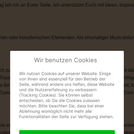
in ich an Eurer Seite. Ich unterstütze Euch mit Ideen, Inspira
hen oder künstlerischen Elementen. Als ehemaliger Musicaldar
Wir benutzen Cookies
zu ihnen passt. Vielleicht ist eine kirchliche Trauung nicht das
Wir nutzen Cookies auf unserer Website. Einige
 Trauung schenkt Euch genau das, was Ihr Euch wünscht: völlige
von ihnen sind essenziell für den Betrieb der
Seite, während andere uns helfen, diese Website
wo Ihr Euch das Ja-Wort gebt. Ob romantisch, modern, elegant, 
und die Nutzererfahrung zu verbessern
len, Eurem Eheversprechen und vielen kleinen Momenten, die Eu
(Tracking Cookies). Sie können selbst
entscheiden, ob Sie die Cookies zulassen
möchten. Bitte beachten Sie, dass bei einer
Ablehnung womöglich nicht mehr alle
Funktionalitäten der Seite zur Verfügung stehen.
 Sie erzählt Eure Liebesgeschichte. Von Eurem ersten Kennenle
igen Anekdoten, besonderen Erinnerungen und all den Momente