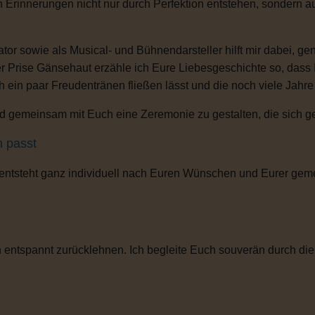
n Erinnerungen nicht nur durch Perfektion entstehen, sondern 
or sowie als Musical- und Bühnendarsteller hilft mir dabei, g
r Prise Gänsehaut erzähle ich Eure Liebesgeschichte so, dass
ch ein paar Freudentränen fließen lässt und die noch viele Jahr
 gemeinsam mit Euch eine Zeremonie zu gestalten, die sich gena
h passt
 entsteht ganz individuell nach Euren Wünschen und Eurer gem
entspannt zurücklehnen. Ich begleite Euch souverän durch die