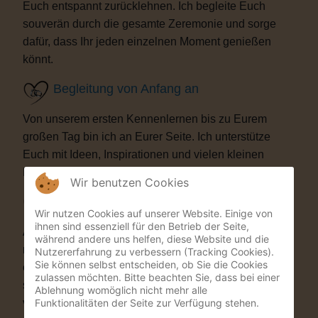
Euch entspannt zurücklehnen. Ich begleite Euch
souverän durch die gesamte Zeremonie und sorge
dafür, dass Ihr jeden einzelnen Moment genießen
könnt.
Begleitung von Anfang an
Von unserem ersten Kennenlernen bis zu Eurem
großen Tag bin ich an Eurer Seite. Ich unterstütze
Euch mit Ideen, Inspirationen und vielen kleinen
Details, die Eure Trauung besonders machen.
Wir benutzen Cookies
Besondere Highlights
Wir nutzen Cookies auf unserer Website. Einige von
ihnen sind essenziell für den Betrieb der Seite,
Auf Wunsch bereichere ich Eure Zeremonie mit
während andere uns helfen, diese Website und die
musikalischen oder künstlerischen Elementen. Als
Nutzererfahrung zu verbessern (Tracking Cookies).
Sie können selbst entscheiden, ob Sie die Cookies
ehemaliger Musicaldarsteller und Sänger entstehen
zulassen möchten. Bitte beachten Sie, dass bei einer
so Momente, die Eure Gäste garantiert nicht
Ablehnung womöglich nicht mehr alle
Funktionalitäten der Seite zur Verfügung stehen.
vergessen werden.