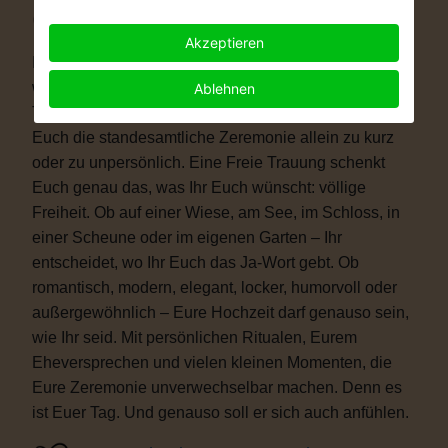
Warum eine Freie Trauung?
Akzeptieren
Immer mehr Paare wünschen sich eine Hochzeit, die
wirklich zu ihnen passt. Vielleicht ist eine kirchliche
Ablehnen
Trauung nicht das Richtige für Euch. Vielleicht ist
Euch die standesamtliche Zeremonie allein zu kurz
oder zu unpersönlich. Eine Freie Trauung schenkt
Euch genau das, was Ihr Euch wünscht: völlige
Freiheit. Ob auf einer Wiese, am See, im Schloss, in
einer Scheune oder im eigenen Garten – Ihr
entscheidet, wo Ihr Euch das Ja-Wort gebt. Ob
romantisch, modern, elegant, locker, humorvoll oder
außergewöhnlich – Eure Hochzeit darf genauso sein,
wie Ihr seid. Mit persönlichen Ritualen, Eurem
Eheversprechen und vielen kleinen Momenten, die
Eure Zeremonie unverwechselbar machen. Denn es
ist Euer Tag. Und genauso soll er sich auch anfühlen.