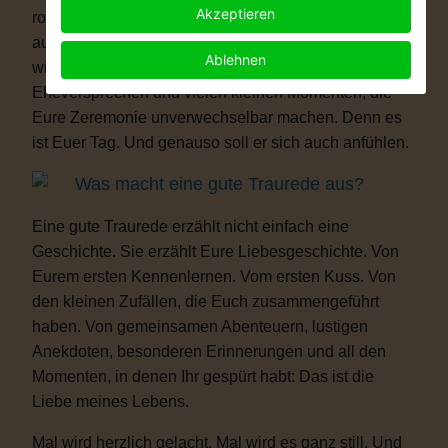
Akzeptieren
romantisch, modern, elegant, locker, humorvoll oder
außergewöhnlich – Eure Hochzeit darf genauso sein,
Ablehnen
wie Ihr seid. Mit persönlichen Ritualen, Eurem
Eheversprechen und vielen kleinen Momenten, die
Eure Zeremonie unverwechselbar machen. Denn es
ist Euer Tag. Und genauso soll er sich auch anfühlen.
Was macht eine gute Traurede aus?
Eine gute Traurede erzählt nicht einfach eine
Geschichte. Sie erzählt Eure Liebesgeschichte. Von
Eurem ersten Kennenlernen. Vom ersten Kuss. Von
den kleinen Zufällen, die Euch zusammengeführt
haben. Von gemeinsamen Abenteuern, lustigen
Anekdoten, besonderen Erinnerungen und all den
Momenten, in denen Ihr gespürt habt: Das ist die
Liebe meines Lebens.
Mal wird herzlich gelacht. Mal wird es ganz still. Und