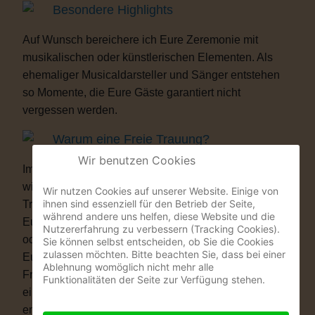
Besondere Highlights
Auf Wunsch bereichere ich Eure Zeremonie mit
musikalischen oder künstlerischen Elementen. Als
ehemaliger Musicaldarsteller und Sänger entstehen
so Momente, die Eure Gäste garantiert nicht
vergessen werden.
Warum eine Freie Trauung?
Wir benutzen Cookies
Immer mehr Paare wünschen sich eine Hochzeit, die
wirklich zu ihnen passt. Vielleicht ist eine kirchliche
Wir nutzen Cookies auf unserer Website. Einige von
ihnen sind essenziell für den Betrieb der Seite,
Trauung nicht das Richtige für Euch. Vielleicht ist
während andere uns helfen, diese Website und die
Euch die standesamtliche Zeremonie allein zu kurz
Nutzererfahrung zu verbessern (Tracking Cookies).
oder zu unpersönlich. Eine Freie Trauung schenkt
Sie können selbst entscheiden, ob Sie die Cookies
zulassen möchten. Bitte beachten Sie, dass bei einer
Euch genau das, was Ihr Euch wünscht: völlige
Ablehnung womöglich nicht mehr alle
Freiheit. Ob auf einer Wiese, am See, im Schloss, in
Funktionalitäten der Seite zur Verfügung stehen.
einer Scheune oder im eigenen Garten – Ihr
entscheidet, wo Ihr Euch das Ja-Wort gebt. Ob