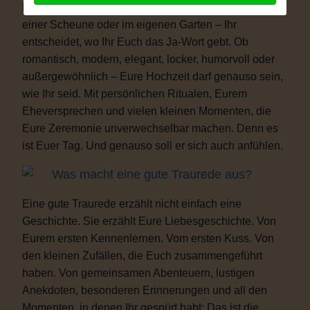
Freiheit. Ob auf einer Wiese, am See, im Schloss, in
einer Scheune oder im eigenen Garten – Ihr
entscheidet, wo Ihr Euch das Ja-Wort gebt. Ob
romantisch, modern, elegant, locker, humorvoll oder
außergewöhnlich – Eure Hochzeit darf genauso sein,
wie Ihr seid. Mit persönlichen Ritualen, Eurem
Eheversprechen und vielen kleinen Momenten, die
Eure Zeremonie unverwechselbar machen. Denn es
ist Euer Tag. Und genauso soll er sich auch anfühlen.
Was macht eine gute Traurede aus?
Eine gute Traurede erzählt nicht einfach eine
Geschichte. Sie erzählt Eure Liebesgeschichte. Von
Eurem ersten Kennenlernen. Vom ersten Kuss. Von
den kleinen Zufällen, die Euch zusammengeführt
haben. Von gemeinsamen Abenteuern, lustigen
Anekdoten, besonderen Erinnerungen und all den
Momenten, in denen Ihr gespürt habt: Das ist die