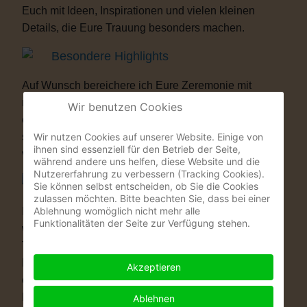
Euch mit Ideen, Inspirationen und vielen kleinen
Details, die Eure Trauung besonders machen.
Besondere Highlights
Auf Wunsch bereichere ich Eure Zeremonie mit
musikalischen oder künstlerischen Elementen. Als
Wir benutzen Cookies
ehemaliger Musicaldarsteller und Sänger entstehen
Wir nutzen Cookies auf unserer Website. Einige von
so Momente, die Eure Gäste garantiert nicht
ihnen sind essenziell für den Betrieb der Seite,
vergessen werden.
während andere uns helfen, diese Website und die
Nutzererfahrung zu verbessern (Tracking Cookies).
Warum eine Freie Trauung?
Sie können selbst entscheiden, ob Sie die Cookies
zulassen möchten. Bitte beachten Sie, dass bei einer
Ablehnung womöglich nicht mehr alle
Immer mehr Paare wünschen sich eine Hochzeit, die
Funktionalitäten der Seite zur Verfügung stehen.
wirklich zu ihnen passt. Vielleicht ist eine kirchliche
Trauung nicht das Richtige für Euch. Vielleicht ist
Euch die standesamtliche Zeremonie allein zu kurz
Akzeptieren
oder zu unpersönlich. Eine Freie Trauung schenkt
Euch genau das, was Ihr Euch wünscht: völlige
Ablehnen