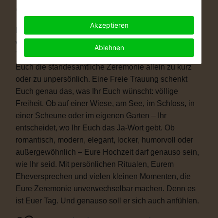
Warum eine Freie Trauung?
Akzeptieren
Immer mehr Paare wünschen sich eine Hochzeit, die
wirklich zu ihnen passt. Vielleicht ist eine kirchliche
Ablehnen
Trauung nicht das Richtige für Euch. Vielleicht ist
Euch die standesamtliche Zeremonie allein zu kurz
oder zu unpersönlich. Eine Freie Trauung schenkt
Euch genau das, was Ihr Euch wünscht: völlige
Freiheit. Ob auf einer Wiese, am See, im Schloss, in
einer Scheune oder im eigenen Garten – Ihr
entscheidet, wo Ihr Euch das Ja-Wort gebt. Ob
romantisch, modern, elegant, locker, humorvoll oder
außergewöhnlich – Eure Hochzeit darf genauso sein,
wie Ihr seid. Mit persönlichen Ritualen, Eurem
Eheversprechen und vielen kleinen Momenten, die
Eure Zeremonie unverwechselbar machen. Denn es
ist Euer Tag. Und genauso soll er sich auch anfühlen.