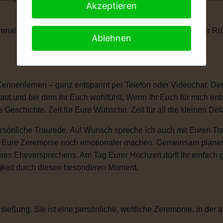
Akzeptieren
anchmal braucht man einen kleinen Moment, um die Tränen der 
Ablehnen
Kennenlernen – ganz entspannt per Telefon oder Videochat. Denn
ut und bei dem Ihr Euch wohlfühlt. Wenn Ihr Euch für mich ent
e Geschichte. Zeit für Eure Wünsche. Zeit für all die kleinen D
sönliche Traurede. Auf Wunsch spreche ich auch mit Euren Tra
ie Eure Zeremonie noch emotionaler machen. Gemeinsam plane
ures Eheversprechens. Am Tag Eurer Hochzeit dürft Ihr einfac
igkeit durch diesen besonderen Moment.
ließung. Sie ist eine persönliche, weltliche Zeremonie, in der a