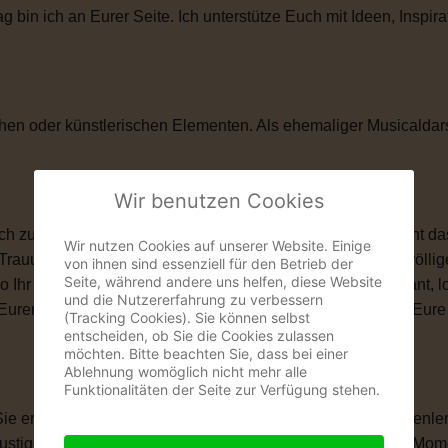
in ich an Eurer Seite. Ich unterstütze Euch mit Ideen, Inspira
hen oder künstlerischen Elementen. Als ehemaliger Musicaldar
Wir benutzen Cookies
zu ihnen passt. Vielleicht ist eine kirchliche Trauung nicht das
Wir nutzen Cookies auf unserer Website. Einige
 Trauung schenkt Euch genau das, was Ihr Euch wünscht: völlige
von ihnen sind essenziell für den Betrieb der
Seite, während andere uns helfen, diese Website
wo Ihr Euch das Ja-Wort gebt. Ob romantisch, modern, elegant, 
und die Nutzererfahrung zu verbessern
len, Eurem Eheversprechen und vielen kleinen Momenten, die Eu
(Tracking Cookies). Sie können selbst
entscheiden, ob Sie die Cookies zulassen
möchten. Bitte beachten Sie, dass bei einer
Ablehnung womöglich nicht mehr alle
Funktionalitäten der Seite zur Verfügung stehen.
 Sie erzählt Eure Liebesgeschichte. Von Eurem ersten Kennenle
igen Anekdoten, besonderen Erinnerungen und all den Momente