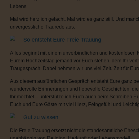
Lebens.
Mal wird herzlich gelacht. Mal wird es ganz still. Und m
unvergessliche Traurede aus.
So entsteht Eure Freie Trauung
Alles beginnt mit einem unverbindlichen und kostenlosen 
Eurem Hochzeitstag jemand vor Euch stehen, dem Ihr vertra
Traugespräch. Dabei nehmen wir uns viel Zeit. Zeit für Eur
Aus diesem ausführlichen Gespräch entsteht Eure ganz per
wundervolle Erinnerungen und liebevolle Geschichten, d
Ihr möchtet – unterstütze ich Euch auch beim Schreiben E
Euch und Eure Gäste mit viel Herz, Feingefühl und Leicht
Gut zu wissen
Die Freie Trauung ersetzt nicht die standesamtliche Ehesch
unabhängig von Religion, Herkunft oder Lebensmodell.