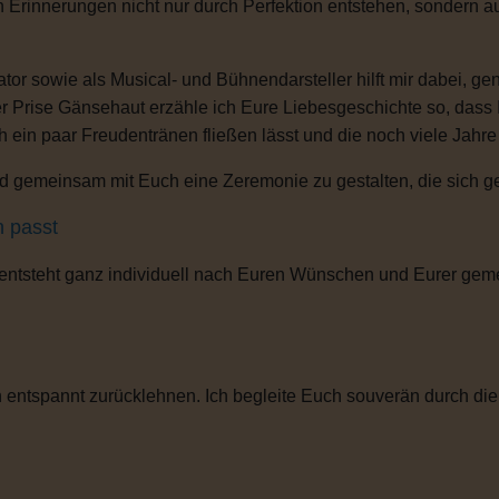
n Erinnerungen nicht nur durch Perfektion entstehen, sondern 
or sowie als Musical- und Bühnendarsteller hilft mir dabei, g
r Prise Gänsehaut erzähle ich Eure Liebesgeschichte so, dass
ch ein paar Freudentränen fließen lässt und die noch viele Jahr
 gemeinsam mit Euch eine Zeremonie zu gestalten, die sich gena
h passt
 entsteht ganz individuell nach Euren Wünschen und Eurer gem
entspannt zurücklehnen. Ich begleite Euch souverän durch die