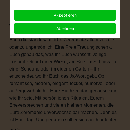
Warum eine Freie Trauung?
Akzeptieren
Immer mehr Paare wünschen sich eine Hochzeit, die
wirklich zu ihnen passt. Vielleicht ist eine kirchliche
Ablehnen
Trauung nicht das Richtige für Euch. Vielleicht ist
Euch die standesamtliche Zeremonie allein zu kurz
oder zu unpersönlich. Eine Freie Trauung schenkt
Euch genau das, was Ihr Euch wünscht: völlige
Freiheit. Ob auf einer Wiese, am See, im Schloss, in
einer Scheune oder im eigenen Garten – Ihr
entscheidet, wo Ihr Euch das Ja-Wort gebt. Ob
romantisch, modern, elegant, locker, humorvoll oder
außergewöhnlich – Eure Hochzeit darf genauso sein,
wie Ihr seid. Mit persönlichen Ritualen, Eurem
Eheversprechen und vielen kleinen Momenten, die
Eure Zeremonie unverwechselbar machen. Denn es
ist Euer Tag. Und genauso soll er sich auch anfühlen.