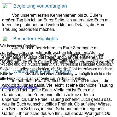
Begleitung von Anfang an
Von unserem ersten Kennenlernen bis zu Eurem
großen Tag bin ich an Eurer Seite. Ich unterstütze Euch mit
Ideen, Inspirationen und vielen kleinen Details, die Eure
Trauung besonders machen.
Besondere Highlights
Wir benutzen Cookies
Auf Wunsch bereichere ich Eure Zeremonie mit
musikalischen oder künstlerischen Elementen. Als
Wir nutzen Cookies auf unserer Website. Einige von ihnen sind
ehemaliger Musicaldarsteller und Sänger entstehen so
essenziell für den Betrieb der Seite, während andere uns helfen, diese
Momente, die Eure Gäste garantiert nicht vergessen werden.
Website und die Nutzererfahrung zu verbessern (Tracking Cookies).
Sie können selbst entscheiden, ob Sie die Cookies zulassen möchten.
Warum eine Freie Trauung?
Bitte beachten Sie, dass bei einer Ablehnung womöglich nicht mehr
alle Funktionalitäten der Seite zur Verfügung stehen.
Immer mehr Paare wünschen sich eine Hochzeit, die
wirklich zu ihnen passt. Vielleicht ist eine kirchliche Trauung
Akzeptieren
Ablehnen
nicht das Richtige für Euch. Vielleicht ist Euch die
standesamtliche Zeremonie allein zu kurz oder zu
unpersönlich. Eine Freie Trauung schenkt Euch genau das,
was Ihr Euch wünscht: völlige Freiheit. Ob auf einer Wiese,
am See, im Schloss, in einer Scheune oder im eigenen
Garten – Ihr entscheidet, wo Ihr Euch das Ja-Wort gebt. Ob