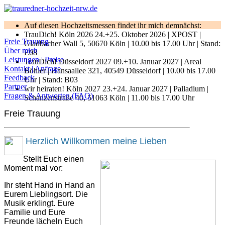
Auf diesen Hochzeitsmessen findet ihr mich demnächst:
TrauDich! Köln 2026 24.+25. Oktober 2026 | XPOST |
Freie Trauung
Gladbacher Wall 5, 50670 Köln | 10.00 bis 17.00 Uhr | Stand:
Über mich
E08
Leistungen | Preise
TrauDich! Düsseldorf 2027 09.+10. Januar 2027 | Areal
Kontakt | Anfrage
Böhler | Hansaallee 321, 40549 Düsseldorf | 10.00 bis 17.00
Feedback
Uhr | Stand: B03
Partner
wir heiraten! Köln 2027 23.+24. Januar 2027 | Palladium |
Fragen & Antworten (FAQ)
Schanzenstraße 40, 51063 Köln | 11.00 bis 17.00 Uhr
Freie Trauung
Herzlich Willkommen meine Lieben
Stellt Euch einen
Moment mal vor:
Ihr steht Hand in Hand an
Eurem Lieblingsort. Die
Musik erklingt. Eure
Familie und Eure
Freunde lächeln Euch