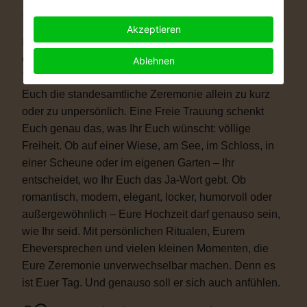
Warum eine Freie Trauung?
Akzeptieren
Immer mehr Paare wünschen sich eine Hochzeit, die
wirklich zu ihnen passt. Vielleicht ist eine kirchliche
Ablehnen
Trauung nicht das Richtige für Euch. Vielleicht ist
Euch die standesamtliche Zeremonie allein zu kurz
oder zu unpersönlich. Eine Freie Trauung schenkt
Euch genau das, was Ihr Euch wünscht: völlige
Freiheit. Ob auf einer Wiese, am See, im Schloss, in
einer Scheune oder im eigenen Garten – Ihr
entscheidet, wo Ihr Euch das Ja-Wort gebt. Ob
romantisch, modern, elegant, locker, humorvoll oder
außergewöhnlich – Eure Hochzeit darf genauso sein,
wie Ihr seid. Mit persönlichen Ritualen, Eurem
Eheversprechen und vielen kleinen Momenten, die
Eure Zeremonie unverwechselbar machen. Denn es
ist Euer Tag. Und genauso soll er sich auch anfühlen.