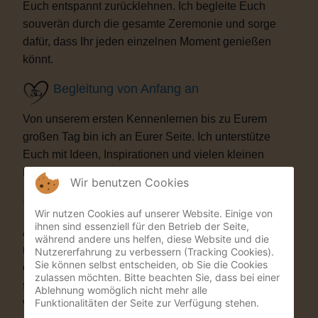
Euch entspannt zurücklehnen. Ich begleite Euch
souverän durch die gesamte Zeremonie und sorge
dafür, dass Ihr jeden einzelnen Moment genießen
könnt.
Begleitung von Anfang an
Von unserem ersten Kennenlernen bis zu Eurem
großen Tag bin ich an Eurer Seite. Ich unterstütze
Euch mit Ideen, Inspirationen und vielen kleinen
Details, die Eure Trauung besonders machen.
Wir benutzen Cookies
Besondere Highlights
Wir nutzen Cookies auf unserer Website. Einige von
ihnen sind essenziell für den Betrieb der Seite,
Auf Wunsch bereichere ich Eure Zeremonie mit
während andere uns helfen, diese Website und die
musikalischen oder künstlerischen Elementen. Als
Nutzererfahrung zu verbessern (Tracking Cookies).
Sie können selbst entscheiden, ob Sie die Cookies
ehemaliger Musicaldarsteller und Sänger entstehen
zulassen möchten. Bitte beachten Sie, dass bei einer
so Momente, die Eure Gäste garantiert nicht
Ablehnung womöglich nicht mehr alle
Funktionalitäten der Seite zur Verfügung stehen.
vergessen werden.