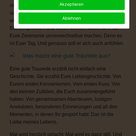
Akzeptieren
romantisch, modern, elegant, locker, humorvoll oder
außergewöhnlich – Eure Hochzeit darf genauso sein,
Ablehnen
wie Ihr seid. Mit persönlichen Ritualen, Eurem
Eheversprechen und vielen kleinen Momenten, die
Eure Zeremonie unverwechselbar machen. Denn es
ist Euer Tag. Und genauso soll er sich auch anfühlen.
Was macht eine gute Traurede aus?
Eine gute Traurede erzählt nicht einfach eine
Geschichte. Sie erzählt Eure Liebesgeschichte. Von
Eurem ersten Kennenlernen. Vom ersten Kuss. Von
den kleinen Zufällen, die Euch zusammengeführt
haben. Von gemeinsamen Abenteuern, lustigen
Anekdoten, besonderen Erinnerungen und all den
Momenten, in denen Ihr gespürt habt: Das ist die
Liebe meines Lebens.
Mal wird herzlich gelacht. Mal wird es ganz still. Und