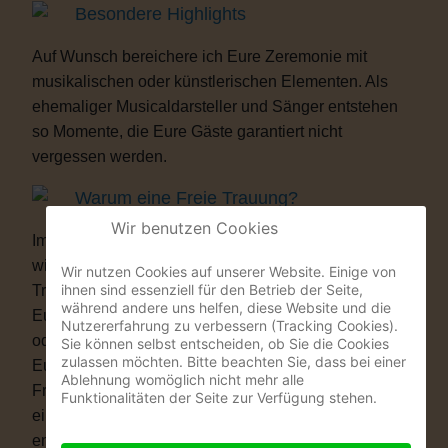
Besondere Highlights
Auf Wunsch bereichere ich Eure Zeremonie mit
musikalischen oder künstlerischen Elementen. Als
ehemaliger Musicaldarsteller und Sänger entstehen
so Momente, die Eure Gäste garantiert nicht
vergessen werden.
Warum eine Freie Trauung?
Wir benutzen Cookies
Immer mehr Paare wünschen sich eine Hochzeit, die
wirklich zu ihnen passt. Vielleicht ist eine kirchliche
Wir nutzen Cookies auf unserer Website. Einige von
ihnen sind essenziell für den Betrieb der Seite,
Trauung nicht das Richtige für Euch. Vielleicht ist
während andere uns helfen, diese Website und die
Euch die standesamtliche Zeremonie allein zu kurz
Nutzererfahrung zu verbessern (Tracking Cookies).
oder zu unpersönlich. Eine Freie Trauung schenkt
Sie können selbst entscheiden, ob Sie die Cookies
zulassen möchten. Bitte beachten Sie, dass bei einer
Euch genau das, was Ihr Euch wünscht: völlige
Ablehnung womöglich nicht mehr alle
Freiheit. Ob auf einer Wiese, am See, im Schloss, in
Funktionalitäten der Seite zur Verfügung stehen.
einer Scheune oder im eigenen Garten – Ihr
entscheidet, wo Ihr Euch das Ja-Wort gebt. Ob