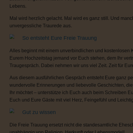
Lebens.
Mal wird herzlich gelacht. Mal wird es ganz still. Und m
unvergessliche Traurede aus.
So entsteht Eure Freie Trauung
Alles beginnt mit einem unverbindlichen und kostenlosen 
Eurem Hochzeitstag jemand vor Euch stehen, dem Ihr vertra
Traugespräch. Dabei nehmen wir uns viel Zeit. Zeit für Eur
Aus diesem ausführlichen Gespräch entsteht Eure ganz per
wundervolle Erinnerungen und liebevolle Geschichten, d
Ihr möchtet – unterstütze ich Euch auch beim Schreiben E
Euch und Eure Gäste mit viel Herz, Feingefühl und Leicht
Gut zu wissen
Die Freie Trauung ersetzt nicht die standesamtliche Ehesch
unabhängig von Religion, Herkunft oder Lebensmodell.