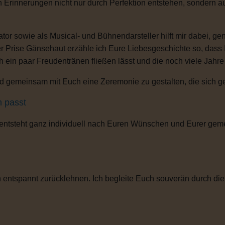
n Erinnerungen nicht nur durch Perfektion entstehen, sondern 
or sowie als Musical- und Bühnendarsteller hilft mir dabei, g
r Prise Gänsehaut erzähle ich Eure Liebesgeschichte so, dass
ch ein paar Freudentränen fließen lässt und die noch viele Jahr
 gemeinsam mit Euch eine Zeremonie zu gestalten, die sich gena
h passt
 entsteht ganz individuell nach Euren Wünschen und Eurer gem
entspannt zurücklehnen. Ich begleite Euch souverän durch die