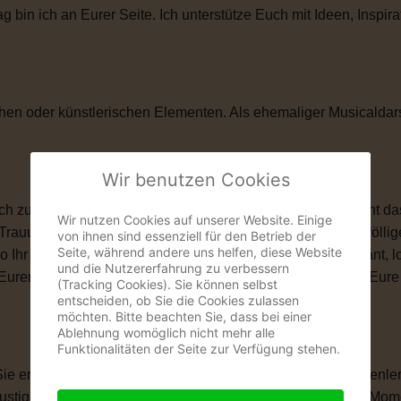
in ich an Eurer Seite. Ich unterstütze Euch mit Ideen, Inspira
hen oder künstlerischen Elementen. Als ehemaliger Musicaldar
Wir benutzen Cookies
zu ihnen passt. Vielleicht ist eine kirchliche Trauung nicht das
Wir nutzen Cookies auf unserer Website. Einige
 Trauung schenkt Euch genau das, was Ihr Euch wünscht: völlige
von ihnen sind essenziell für den Betrieb der
Seite, während andere uns helfen, diese Website
wo Ihr Euch das Ja-Wort gebt. Ob romantisch, modern, elegant, 
und die Nutzererfahrung zu verbessern
len, Eurem Eheversprechen und vielen kleinen Momenten, die Eu
(Tracking Cookies). Sie können selbst
entscheiden, ob Sie die Cookies zulassen
möchten. Bitte beachten Sie, dass bei einer
Ablehnung womöglich nicht mehr alle
Funktionalitäten der Seite zur Verfügung stehen.
 Sie erzählt Eure Liebesgeschichte. Von Eurem ersten Kennenle
igen Anekdoten, besonderen Erinnerungen und all den Momente