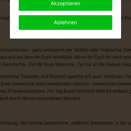
Akzeptieren
anchmal braucht man einen kleinen Moment, um die Tränen der 
Ablehnen
Kennenlernen – ganz entspannt per Telefon oder Videochat. Denn
ut und bei dem Ihr Euch wohlfühlt. Wenn Ihr Euch für mich ent
e Geschichte. Zeit für Eure Wünsche. Zeit für all die kleinen D
sönliche Traurede. Auf Wunsch spreche ich auch mit Euren Tra
ie Eure Zeremonie noch emotionaler machen. Gemeinsam plane
ures Eheversprechens. Am Tag Eurer Hochzeit dürft Ihr einfac
igkeit durch diesen besonderen Moment.
ließung. Sie ist eine persönliche, weltliche Zeremonie, in der a