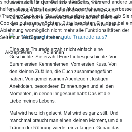
sind essenziell für den Betrieb der Seite, während andere u
wie Ihr seid. Mit persönlichen Ritualen, Eurem
helfen, diese Website und die Nutzererfahrung zu verbesse
Eheversprechen und vielen kleinen Momenten, die
(Tracking Cookies). Sie können selbst entscheiden, ob Sie 
Eure Zeremonie unverwechselbar machen. Denn es
Cookies zulassen möchten. Bitte beachten Sie, dass bei ei
ist Euer Tag. Und genauso soll er sich auch anfühlen.
Ablehnung womöglich nicht mehr alle Funktionalitäten der
Was macht eine gute Traurede aus?
Seite zur Verfügung stehen.
Eine gute Traurede erzählt nicht einfach eine
Akzeptieren
Ablehnen
Geschichte. Sie erzählt Eure Liebesgeschichte. Von
Eurem ersten Kennenlernen. Vom ersten Kuss. Von
den kleinen Zufällen, die Euch zusammengeführt
haben. Von gemeinsamen Abenteuern, lustigen
Anekdoten, besonderen Erinnerungen und all den
Momenten, in denen Ihr gespürt habt: Das ist die
Liebe meines Lebens.
Mal wird herzlich gelacht. Mal wird es ganz still. Und
manchmal braucht man einen kleinen Moment, um die
Tränen der Rührung wieder einzufangen. Genau das