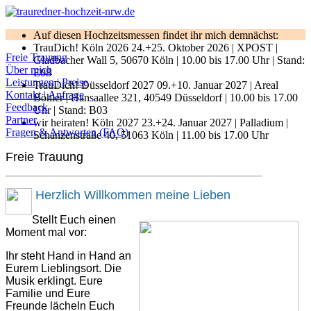
Auf diesen Hochzeitsmessen findet ihr mich demnächst:
TrauDich! Köln 2026 24.+25. Oktober 2026 | XPOST |
Freie Trauung
Gladbacher Wall 5, 50670 Köln | 10.00 bis 17.00 Uhr | Stand:
Über mich
E08
Leistungen | Preise
TrauDich! Düsseldorf 2027 09.+10. Januar 2027 | Areal
Kontakt | Anfrage
Böhler | Hansaallee 321, 40549 Düsseldorf | 10.00 bis 17.00
Feedback
Uhr | Stand: B03
Partner
wir heiraten! Köln 2027 23.+24. Januar 2027 | Palladium |
Fragen & Antworten (FAQ)
Schanzenstraße 40, 51063 Köln | 11.00 bis 17.00 Uhr
Freie Trauung
Herzlich Willkommen meine Lieben
Stellt Euch einen
Moment mal vor:
Ihr steht Hand in Hand an
Eurem Lieblingsort. Die
Musik erklingt. Eure
Familie und Eure
Freunde lächeln Euch