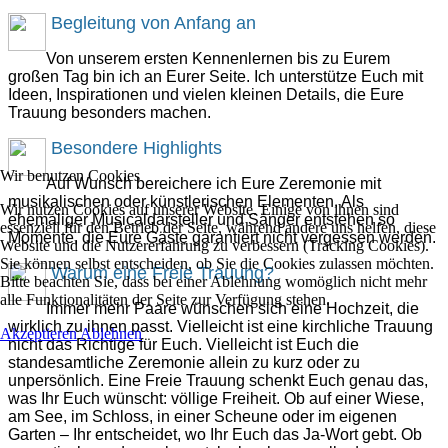
Begleitung von Anfang an
Von unserem ersten Kennenlernen bis zu Eurem
großen Tag bin ich an Eurer Seite. Ich unterstütze Euch mit
Ideen, Inspirationen und vielen kleinen Details, die Eure
Trauung besonders machen.
Besondere Highlights
Wir benutzen Cookies
Auf Wunsch bereichere ich Eure Zeremonie mit
musikalischen oder künstlerischen Elementen. Als
Wir nutzen Cookies auf unserer Website. Einige von ihnen sind
ehemaliger Musicaldarsteller und Sänger entstehen so
essenziell für den Betrieb der Seite, während andere uns helfen, diese
Momente, die Eure Gäste garantiert nicht vergessen werden.
Website und die Nutzererfahrung zu verbessern (Tracking Cookies).
Sie können selbst entscheiden, ob Sie die Cookies zulassen möchten.
Warum eine Freie Trauung?
Bitte beachten Sie, dass bei einer Ablehnung womöglich nicht mehr
alle Funktionalitäten der Seite zur Verfügung stehen.
Immer mehr Paare wünschen sich eine Hochzeit, die
wirklich zu ihnen passt. Vielleicht ist eine kirchliche Trauung
Akzeptieren
Ablehnen
nicht das Richtige für Euch. Vielleicht ist Euch die
standesamtliche Zeremonie allein zu kurz oder zu
unpersönlich. Eine Freie Trauung schenkt Euch genau das,
was Ihr Euch wünscht: völlige Freiheit. Ob auf einer Wiese,
am See, im Schloss, in einer Scheune oder im eigenen
Garten – Ihr entscheidet, wo Ihr Euch das Ja-Wort gebt. Ob