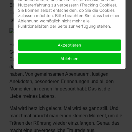
Nutzererfahrung zu verbessern (Tracking Cookies).
Eheversprechen und vielen kleinen Momenten, die
Sie können selbst entscheiden, ob Sie die Cookies
Eure Zeremonie unverwechselbar machen. Denn es
zulassen möchten. Bitte beachten Sie, dass bei einer
ist Euer Tag. Und genauso soll er sich auch anfühlen.
Ablehnung womöglich nicht mehr alle
Funktionalitäten der Seite zur Verfügung stehen.
Was macht eine gute Traurede aus?
Eine gute Traurede erzählt nicht einfach eine
Akzeptieren
Geschichte. Sie erzählt Eure Liebesgeschichte. Von
Ablehnen
Eurem ersten Kennenlernen. Vom ersten Kuss. Von
den kleinen Zufällen, die Euch zusammengeführt
haben. Von gemeinsamen Abenteuern, lustigen
Anekdoten, besonderen Erinnerungen und all den
Momenten, in denen Ihr gespürt habt: Das ist die
Liebe meines Lebens.
Mal wird herzlich gelacht. Mal wird es ganz still. Und
manchmal braucht man einen kleinen Moment, um die
Tränen der Rührung wieder einzufangen. Genau das
macht eine unvergessliche Traurede aus.