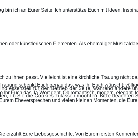
in ich an Eurer Seite. Ich unterstütze Euch mit Ideen, Inspira
hen oder künstlerischen Elementen. Als ehemaliger Musicaldar
zu ihnen passt. Vielleicht ist eine kirchliche Trauung nicht das
 Trauung schenkt Euch genau das, was Ihr Euch wünscht: völlige
ind essenziell für den Betrieb der Seite, während andere u
wo Ihr Euch das Ja-Wort gebt. Ob romantisch, modern, elegant, 
den, ob Sie die Cookies zulassen möchten. Bitte beachten S
len, Eurem Eheversprechen und vielen kleinen Momenten, die Eu
 Sie erzählt Eure Liebesgeschichte. Von Eurem ersten Kennenle