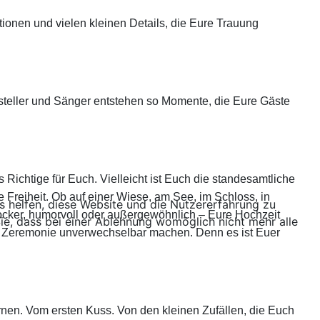
tionen und vielen kleinen Details, die Eure Trauung
steller und Sänger entstehen so Momente, die Eure Gäste
 Richtige für Euch. Vielleicht ist Euch die standesamtliche
 Freiheit. Ob auf einer Wiese, am See, im Schloss, in
ns helfen, diese Website und die Nutzererfahrung zu
locker, humorvoll oder außergewöhnlich – Eure Hochzeit
ie, dass bei einer Ablehnung womöglich nicht mehr alle
re Zeremonie unverwechselbar machen. Denn es ist Euer
rnen. Vom ersten Kuss. Von den kleinen Zufällen, die Euch