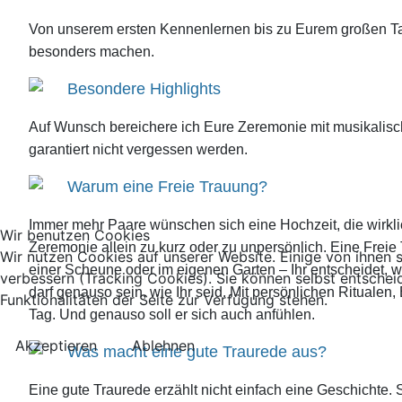
Von unserem ersten Kennenlernen bis zu Eurem großen Tag b
besonders machen.
Besondere Highlights
Auf Wunsch bereichere ich Eure Zeremonie mit musikalisc
garantiert nicht vergessen werden.
Warum eine Freie Trauung?
Immer mehr Paare wünschen sich eine Hochzeit, die wirklich 
Wir benutzen Cookies
Zeremonie allein zu kurz oder zu unpersönlich. Eine Freie
Wir nutzen Cookies auf unserer Website. Einige von ihnen s
einer Scheune oder im eigenen Garten – Ihr entscheidet, 
verbessern (Tracking Cookies). Sie können selbst entschei
darf genauso sein, wie Ihr seid. Mit persönlichen Ritua
Funktionalitäten der Seite zur Verfügung stehen.
Tag. Und genauso soll er sich auch anfühlen.
Akzeptieren
Ablehnen
Was macht eine gute Traurede aus?
Eine gute Traurede erzählt nicht einfach eine Geschichte.