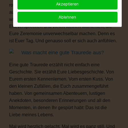
Akzeptieren
romantisch, modern, elegant, locker, humorvoll oder
außergewöhnlich – Eure Hochzeit darf genauso sein,
Ablehnen
wie Ihr seid. Mit persönlichen Ritualen, Eurem
Eheversprechen und vielen kleinen Momenten, die
Eure Zeremonie unverwechselbar machen. Denn es
ist Euer Tag. Und genauso soll er sich auch anfühlen.
Was macht eine gute Traurede aus?
Eine gute Traurede erzählt nicht einfach eine
Geschichte. Sie erzählt Eure Liebesgeschichte. Von
Eurem ersten Kennenlernen. Vom ersten Kuss. Von
den kleinen Zufällen, die Euch zusammengeführt
haben. Von gemeinsamen Abenteuern, lustigen
Anekdoten, besonderen Erinnerungen und all den
Momenten, in denen Ihr gespürt habt: Das ist die
Liebe meines Lebens.
Mal wird herzlich gelacht. Mal wird es ganz still. Und