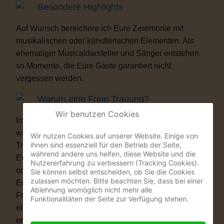
Besondere Highlights
Auf Wunsch bereichere ich Eure Zeremonie mit
musikalischen oder künstlerischen Elementen. Als
ehemaliger Musicaldarsteller und Sänger entstehen
so Momente, die Eure Gäste garantiert nicht
vergessen werden.
Warum eine Freie Trauung?
Wir benutzen Cookies
Immer mehr Paare wünschen sich eine Hochzeit, die
wirklich zu ihnen passt. Vielleicht ist eine kirchliche
Wir nutzen Cookies auf unserer Website. Einige von
ihnen sind essenziell für den Betrieb der Seite,
Trauung nicht das Richtige für Euch. Vielleicht ist
während andere uns helfen, diese Website und die
Euch die standesamtliche Zeremonie allein zu kurz
Nutzererfahrung zu verbessern (Tracking Cookies).
oder zu unpersönlich. Eine Freie Trauung schenkt
Sie können selbst entscheiden, ob Sie die Cookies
zulassen möchten. Bitte beachten Sie, dass bei einer
Euch genau das, was Ihr Euch wünscht: völlige
Ablehnung womöglich nicht mehr alle
Freiheit. Ob auf einer Wiese, am See, im Schloss, in
Funktionalitäten der Seite zur Verfügung stehen.
einer Scheune oder im eigenen Garten – Ihr
entscheidet, wo Ihr Euch das Ja-Wort gebt. Ob