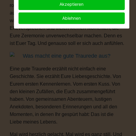
Akzeptieren
romantisch, modern, elegant, locker, humorvoll oder
außergewöhnlich – Eure Hochzeit darf genauso sein,
Ablehnen
wie Ihr seid. Mit persönlichen Ritualen, Eurem
Eheversprechen und vielen kleinen Momenten, die
Eure Zeremonie unverwechselbar machen. Denn es
ist Euer Tag. Und genauso soll er sich auch anfühlen.
Was macht eine gute Traurede aus?
Eine gute Traurede erzählt nicht einfach eine
Geschichte. Sie erzählt Eure Liebesgeschichte. Von
Eurem ersten Kennenlernen. Vom ersten Kuss. Von
den kleinen Zufällen, die Euch zusammengeführt
haben. Von gemeinsamen Abenteuern, lustigen
Anekdoten, besonderen Erinnerungen und all den
Momenten, in denen Ihr gespürt habt: Das ist die
Liebe meines Lebens.
Mal wird herzlich gelacht. Mal wird es ganz still. Und