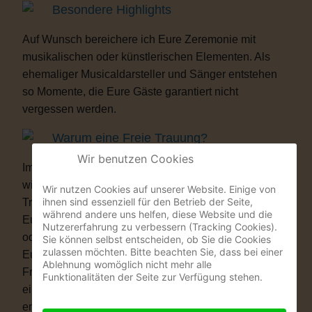
Besondere Highlights
Auf Wunsch bereichere ich Eure Zeremonie mit
musikalischen oder künstlerischen Elementen. Als
ehemaliger Musicaldarsteller und Sänger entstehen
so Momente, die Eure Gäste garantiert nicht
vergessen werden.
Warum eine Freie Trauung?
Wir benutzen Cookies
Immer mehr Paare wünschen sich eine Hochzeit, die
wirklich zu ihnen passt. Vielleicht ist eine kirchliche
Wir nutzen Cookies auf unserer Website. Einige von
ihnen sind essenziell für den Betrieb der Seite,
Trauung nicht das Richtige für Euch. Vielleicht ist
während andere uns helfen, diese Website und die
Euch die standesamtliche Zeremonie allein zu kurz
Nutzererfahrung zu verbessern (Tracking Cookies).
oder zu unpersönlich. Eine Freie Trauung schenkt
Sie können selbst entscheiden, ob Sie die Cookies
zulassen möchten. Bitte beachten Sie, dass bei einer
Euch genau das, was Ihr Euch wünscht: völlige
Ablehnung womöglich nicht mehr alle
Freiheit. Ob auf einer Wiese, am See, im Schloss, in
Funktionalitäten der Seite zur Verfügung stehen.
einer Scheune oder im eigenen Garten – Ihr
entscheidet, wo Ihr Euch das Ja-Wort gebt. Ob