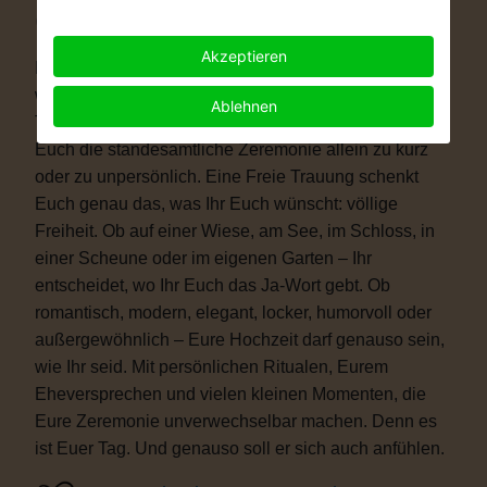
Warum eine Freie Trauung?
Akzeptieren
Immer mehr Paare wünschen sich eine Hochzeit, die
wirklich zu ihnen passt. Vielleicht ist eine kirchliche
Ablehnen
Trauung nicht das Richtige für Euch. Vielleicht ist
Euch die standesamtliche Zeremonie allein zu kurz
oder zu unpersönlich. Eine Freie Trauung schenkt
Euch genau das, was Ihr Euch wünscht: völlige
Freiheit. Ob auf einer Wiese, am See, im Schloss, in
einer Scheune oder im eigenen Garten – Ihr
entscheidet, wo Ihr Euch das Ja-Wort gebt. Ob
romantisch, modern, elegant, locker, humorvoll oder
außergewöhnlich – Eure Hochzeit darf genauso sein,
wie Ihr seid. Mit persönlichen Ritualen, Eurem
Eheversprechen und vielen kleinen Momenten, die
Eure Zeremonie unverwechselbar machen. Denn es
ist Euer Tag. Und genauso soll er sich auch anfühlen.