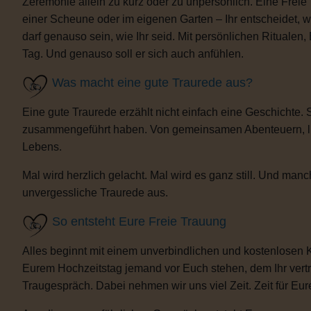
Zeremonie allein zu kurz oder zu unpersönlich. Eine Freie
einer Scheune oder im eigenen Garten – Ihr entscheidet, 
darf genauso sein, wie Ihr seid. Mit persönlichen Ritua
Tag. Und genauso soll er sich auch anfühlen.
Was macht eine gute Traurede aus?
Eine gute Traurede erzählt nicht einfach eine Geschichte.
zusammengeführt haben. Von gemeinsamen Abenteuern, lust
Lebens.
Mal wird herzlich gelacht. Mal wird es ganz still. Und m
unvergessliche Traurede aus.
So entsteht Eure Freie Trauung
Alles beginnt mit einem unverbindlichen und kostenlosen 
Eurem Hochzeitstag jemand vor Euch stehen, dem Ihr vertra
Traugespräch. Dabei nehmen wir uns viel Zeit. Zeit für Eur