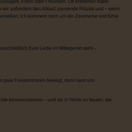
uzeugen, Eltern oder Freunden. Oft entstehen dabei
n wir außerdem den Ablauf, passende Rituale und – wenn
h genießen. Ich kümmere mich um die Zeremonie und führe
usschließlich Eure Liebe im Mittelpunkt steht –
n paar Freudentränen bewegt, dann lasst uns
chte kennenzulernen – und sie in Worte zu fassen, die