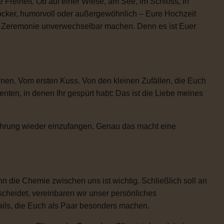
 Freiheit. Ob auf einer Wiese, am See, im Schloss, in
locker, humorvoll oder außergewöhnlich – Eure Hochzeit
re Zeremonie unverwechselbar machen. Denn es ist Euer
rnen. Vom ersten Kuss. Von den kleinen Zufällen, die Euch
n, in denen Ihr gespürt habt: Das ist die Liebe meines
Rührung wieder einzufangen. Genau das macht eine
 die Chemie zwischen uns ist wichtig. Schließlich soll an
scheidet, vereinbaren wir unser persönliches
etails, die Euch als Paar besonders machen.