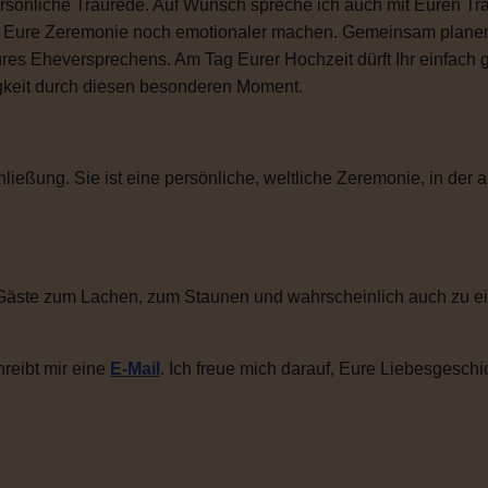
sönliche Traurede. Auf Wunsch spreche ich auch mit Euren Tra
ie Eure Zeremonie noch emotionaler machen. Gemeinsam plane
ures Eheversprechens. Am Tag Eurer Hochzeit dürft Ihr einfac
igkeit durch diesen besonderen Moment.
ließung. Sie ist eine persönliche, weltliche Zeremonie, in der a
Gäste zum Lachen, zum Staunen und wahrscheinlich auch zu ei
reibt mir eine
E-Mail
. Ich freue mich darauf, Eure Liebesgeschi