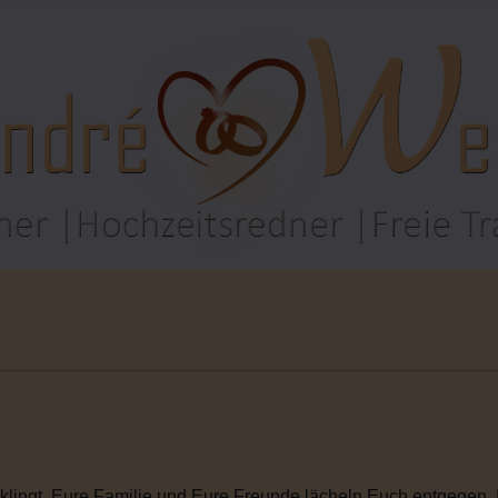
rklingt. Eure Familie und Eure Freunde lächeln Euch entgegen. I