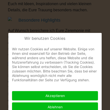
Euch mit Ideen, Inspirationen und vielen kleinen
Details, die Eure Trauung besonders machen.
Besondere Highlights
Auf Wunsch bereichere ich Eure Zeremonie mit
musikalischen oder künstlerischen Elementen. Als
Wir benutzen Cookies
ehemaliger Musicaldarsteller und Sänger entstehen
Wir nutzen Cookies auf unserer Website. Einige von
so Momente, die Eure Gäste garantiert nicht
ihnen sind essenziell für den Betrieb der Seite,
vergessen werden.
während andere uns helfen, diese Website und die
Nutzererfahrung zu verbessern (Tracking Cookies).
Warum eine Freie Trauung?
Sie können selbst entscheiden, ob Sie die Cookies
zulassen möchten. Bitte beachten Sie, dass bei einer
Ablehnung womöglich nicht mehr alle
Immer mehr Paare wünschen sich eine Hochzeit, die
Funktionalitäten der Seite zur Verfügung stehen.
wirklich zu ihnen passt. Vielleicht ist eine kirchliche
Trauung nicht das Richtige für Euch. Vielleicht ist
Euch die standesamtliche Zeremonie allein zu kurz
Akzeptieren
oder zu unpersönlich. Eine Freie Trauung schenkt
Euch genau das, was Ihr Euch wünscht: völlige
Ablehnen