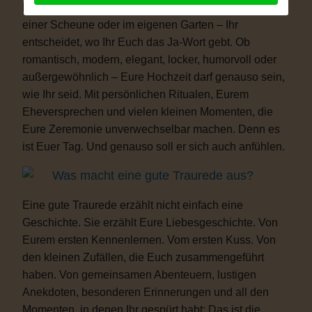
Freiheit. Ob auf einer Wiese, am See, im Schloss, in
einer Scheune oder im eigenen Garten – Ihr
entscheidet, wo Ihr Euch das Ja-Wort gebt. Ob
romantisch, modern, elegant, locker, humorvoll oder
außergewöhnlich – Eure Hochzeit darf genauso sein,
wie Ihr seid. Mit persönlichen Ritualen, Eurem
Eheversprechen und vielen kleinen Momenten, die
Eure Zeremonie unverwechselbar machen. Denn es
ist Euer Tag. Und genauso soll er sich auch anfühlen.
Was macht eine gute Traurede aus?
Eine gute Traurede erzählt nicht einfach eine
Geschichte. Sie erzählt Eure Liebesgeschichte. Von
Eurem ersten Kennenlernen. Vom ersten Kuss. Von
den kleinen Zufällen, die Euch zusammengeführt
haben. Von gemeinsamen Abenteuern, lustigen
Anekdoten, besonderen Erinnerungen und all den
Momenten, in denen Ihr gespürt habt: Das ist die