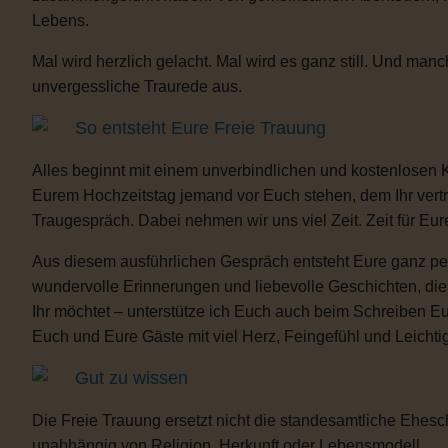
Lebens.
Mal wird herzlich gelacht. Mal wird es ganz still. Und m
unvergessliche Traurede aus.
So entsteht Eure Freie Trauung
Alles beginnt mit einem unverbindlichen und kostenlosen 
Eurem Hochzeitstag jemand vor Euch stehen, dem Ihr vertra
Traugespräch. Dabei nehmen wir uns viel Zeit. Zeit für Eur
Aus diesem ausführlichen Gespräch entsteht Eure ganz per
wundervolle Erinnerungen und liebevolle Geschichten, d
Ihr möchtet – unterstütze ich Euch auch beim Schreiben E
Euch und Eure Gäste mit viel Herz, Feingefühl und Leicht
Gut zu wissen
Die Freie Trauung ersetzt nicht die standesamtliche Ehesch
unabhängig von Religion, Herkunft oder Lebensmodell.