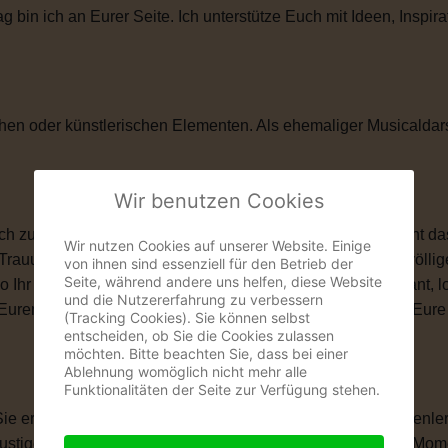
in ich an Eurer Seite. Ich unterstütze Euch mit Ideen, Inspira
hen oder künstlerischen Elementen. Als ehemaliger Musicaldar
Wir benutzen Cookies
zu ihnen passt. Vielleicht ist eine kirchliche Trauung nicht das
Wir nutzen Cookies auf unserer Website. Einige
 Trauung schenkt Euch genau das, was Ihr Euch wünscht: völlige
von ihnen sind essenziell für den Betrieb der
Seite, während andere uns helfen, diese Website
wo Ihr Euch das Ja-Wort gebt. Ob romantisch, modern, elegant, 
und die Nutzererfahrung zu verbessern
len, Eurem Eheversprechen und vielen kleinen Momenten, die Eu
(Tracking Cookies). Sie können selbst
entscheiden, ob Sie die Cookies zulassen
möchten. Bitte beachten Sie, dass bei einer
Ablehnung womöglich nicht mehr alle
Funktionalitäten der Seite zur Verfügung stehen.
 Sie erzählt Eure Liebesgeschichte. Von Eurem ersten Kennenle
igen Anekdoten, besonderen Erinnerungen und all den Momente