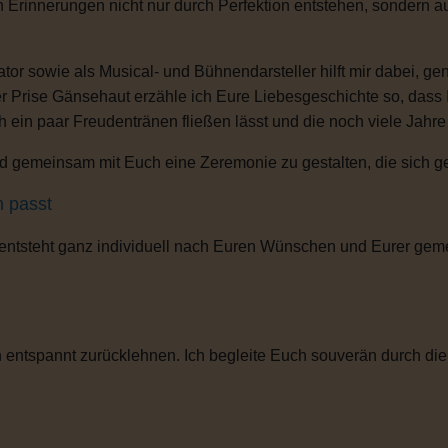
n Erinnerungen nicht nur durch Perfektion entstehen, sondern 
or sowie als Musical- und Bühnendarsteller hilft mir dabei, g
r Prise Gänsehaut erzähle ich Eure Liebesgeschichte so, dass
ch ein paar Freudentränen fließen lässt und die noch viele Jahr
 gemeinsam mit Euch eine Zeremonie zu gestalten, die sich gena
h passt
 entsteht ganz individuell nach Euren Wünschen und Eurer gem
entspannt zurücklehnen. Ich begleite Euch souverän durch die