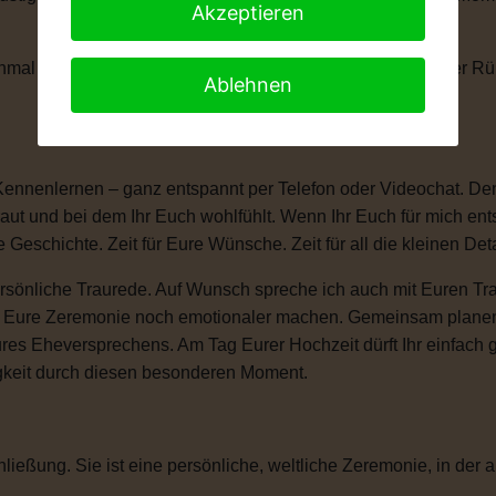
Akzeptieren
anchmal braucht man einen kleinen Moment, um die Tränen der 
Ablehnen
Kennenlernen – ganz entspannt per Telefon oder Videochat. Denn
ut und bei dem Ihr Euch wohlfühlt. Wenn Ihr Euch für mich ent
e Geschichte. Zeit für Eure Wünsche. Zeit für all die kleinen D
sönliche Traurede. Auf Wunsch spreche ich auch mit Euren Tra
ie Eure Zeremonie noch emotionaler machen. Gemeinsam plane
ures Eheversprechens. Am Tag Eurer Hochzeit dürft Ihr einfac
igkeit durch diesen besonderen Moment.
ließung. Sie ist eine persönliche, weltliche Zeremonie, in der a