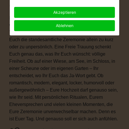
Warum eine Freie Trauung?
Akzeptieren
Immer mehr Paare wünschen sich eine Hochzeit, die
wirklich zu ihnen passt. Vielleicht ist eine kirchliche
Ablehnen
Trauung nicht das Richtige für Euch. Vielleicht ist
Euch die standesamtliche Zeremonie allein zu kurz
oder zu unpersönlich. Eine Freie Trauung schenkt
Euch genau das, was Ihr Euch wünscht: völlige
Freiheit. Ob auf einer Wiese, am See, im Schloss, in
einer Scheune oder im eigenen Garten – Ihr
entscheidet, wo Ihr Euch das Ja-Wort gebt. Ob
romantisch, modern, elegant, locker, humorvoll oder
außergewöhnlich – Eure Hochzeit darf genauso sein,
wie Ihr seid. Mit persönlichen Ritualen, Eurem
Eheversprechen und vielen kleinen Momenten, die
Eure Zeremonie unverwechselbar machen. Denn es
ist Euer Tag. Und genauso soll er sich auch anfühlen.