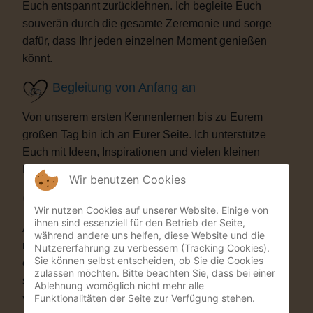
Euch entspannt zurücklehnen. Ich begleite Euch
souverän durch die gesamte Zeremonie und sorge
dafür, dass Ihr jeden einzelnen Moment genießen
könnt.
Begleitung von Anfang an
Von unserem ersten Kennenlernen bis zu Eurem
großen Tag bin ich an Eurer Seite. Ich unterstütze
Euch mit Ideen, Inspirationen und vielen kleinen
Details, die Eure Trauung besonders machen.
Wir benutzen Cookies
Besondere Highlights
Wir nutzen Cookies auf unserer Website. Einige von
ihnen sind essenziell für den Betrieb der Seite,
Auf Wunsch bereichere ich Eure Zeremonie mit
während andere uns helfen, diese Website und die
musikalischen oder künstlerischen Elementen. Als
Nutzererfahrung zu verbessern (Tracking Cookies).
Sie können selbst entscheiden, ob Sie die Cookies
ehemaliger Musicaldarsteller und Sänger entstehen
zulassen möchten. Bitte beachten Sie, dass bei einer
so Momente, die Eure Gäste garantiert nicht
Ablehnung womöglich nicht mehr alle
Funktionalitäten der Seite zur Verfügung stehen.
vergessen werden.